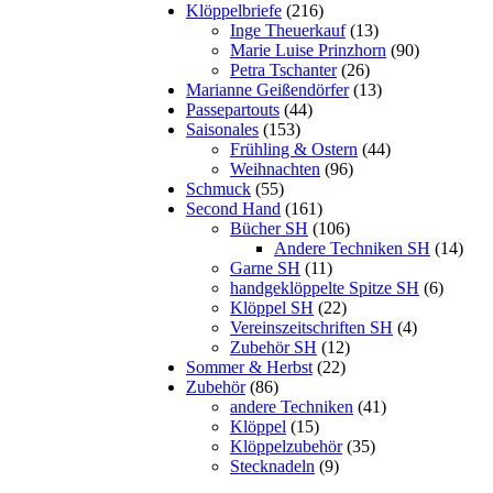
Klöppelbriefe
(216)
Inge Theuerkauf
(13)
Marie Luise Prinzhorn
(90)
Petra Tschanter
(26)
Marianne Geißendörfer
(13)
Passepartouts
(44)
Saisonales
(153)
Frühling & Ostern
(44)
Weihnachten
(96)
Schmuck
(55)
Second Hand
(161)
Bücher SH
(106)
Andere Techniken SH
(14)
Garne SH
(11)
handgeklöppelte Spitze SH
(6)
Klöppel SH
(22)
Vereinszeitschriften SH
(4)
Zubehör SH
(12)
Sommer & Herbst
(22)
Zubehör
(86)
andere Techniken
(41)
Klöppel
(15)
Klöppelzubehör
(35)
Stecknadeln
(9)