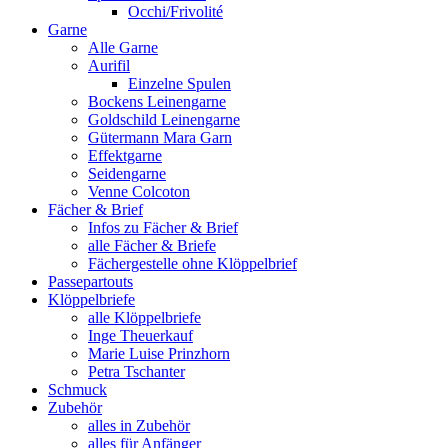
Occhi/Frivolité
Garne
Alle Garne
Aurifil
Einzelne Spulen
Bockens Leinengarne
Goldschild Leinengarne
Gütermann Mara Garn
Effektgarne
Seidengarne
Venne Colcoton
Fächer & Brief
Infos zu Fächer & Brief
alle Fächer & Briefe
Fächergestelle ohne Klöppelbrief
Passepartouts
Klöppelbriefe
alle Klöppelbriefe
Inge Theuerkauf
Marie Luise Prinzhorn
Petra Tschanter
Schmuck
Zubehör
alles in Zubehör
alles für Anfänger