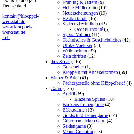
49549 Ladbergen
Frühling & Ostern
(9)
Deutschland
Heike Müller-Otto
(10)
Neuerscheinungen
(19)
kontakt@kloeppel-
Restbestände
(16)
werkstatt.de
Spitzen-Techniken
(42)
www.kloeppel-
Occhi/Frivolité
(5)
werkstatt.de
Sylvia Vollmer
(11)
Tel.
Technisches & Geschichtliches
(42)
Ulrike Voelcker
(33)
Weihnachten
(33)
Zeitschriften
(12)
dies & das
(116)
Gutscheine
(1)
Klöppeln mit Anhäkelformen
(59)
Fächer & Brief
(41)
Fächergestelle ohne Klöppelbrief
(4)
Garne
(135)
Aurifil
(69)
Einzelne Spulen
(10)
Bockens Leinengarne
(4)
Effektgarne
(13)
Goldschild Leinengarne
(14)
Gütermann Mara Garn
(4)
Seidengarne
(8)
Venne Colcoton
(13)