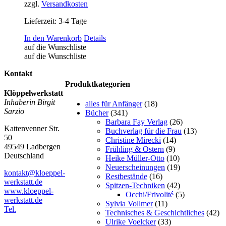
zzgl.
Versandkosten
Lieferzeit:
3-4 Tage
In den Warenkorb
Details
auf die Wunschliste
auf die Wunschliste
Kontakt
Produktkategorien
Klöppelwerkstatt
Inhaberin Birgit
alles für Anfänger
(18)
Sarzio
Bücher
(341)
Barbara Fay Verlag
(26)
Kattenvenner Str.
Buchverlag für die Frau
(13)
50
Christine Mirecki
(14)
49549 Ladbergen
Frühling & Ostern
(9)
Deutschland
Heike Müller-Otto
(10)
Neuerscheinungen
(19)
kontakt@kloeppel-
Restbestände
(16)
werkstatt.de
Spitzen-Techniken
(42)
www.kloeppel-
Occhi/Frivolité
(5)
werkstatt.de
Sylvia Vollmer
(11)
Tel.
Technisches & Geschichtliches
(42)
Ulrike Voelcker
(33)