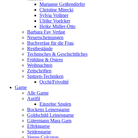
Marianne Geißendörfer
Christine Mirecki
Sylvia Vollmer
Ulrike Voelcker
Heike Müller-Otto
Barbara Fay Verlag
Neuerscheinungen
Buchverlag für die Frau
Restbestände
Technisches & Geschichtliches
Frühling & Ostern
Weihnachten
Zeitschriften
Spitzen-Techniken
Occhi/Frivolité
Garne
Alle Garne
Aurifil
Einzelne Spulen
Bockens Leinengarne
Goldschild Leinengarne
Gütermann Mara Garn
Effektgarne
Seidengarne
Venne Colcoton