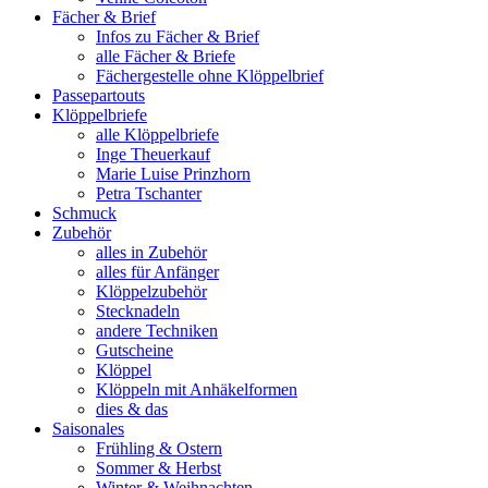
Fächer & Brief
Infos zu Fächer & Brief
alle Fächer & Briefe
Fächergestelle ohne Klöppelbrief
Passepartouts
Klöppelbriefe
alle Klöppelbriefe
Inge Theuerkauf
Marie Luise Prinzhorn
Petra Tschanter
Schmuck
Zubehör
alles in Zubehör
alles für Anfänger
Klöppelzubehör
Stecknadeln
andere Techniken
Gutscheine
Klöppel
Klöppeln mit Anhäkelformen
dies & das
Saisonales
Frühling & Ostern
Sommer & Herbst
Winter & Weihnachten