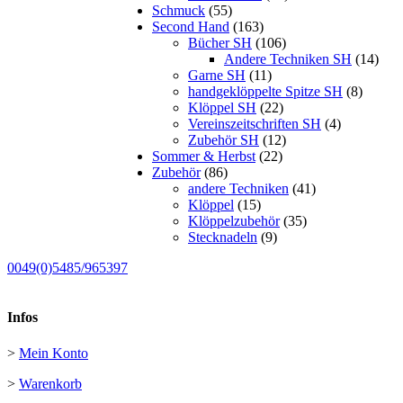
Schmuck
(55)
Second Hand
(163)
Bücher SH
(106)
Andere Techniken SH
(14)
Garne SH
(11)
handgeklöppelte Spitze SH
(8)
Klöppel SH
(22)
Vereinszeitschriften SH
(4)
Zubehör SH
(12)
Sommer & Herbst
(22)
Zubehör
(86)
andere Techniken
(41)
Klöppel
(15)
Klöppelzubehör
(35)
Stecknadeln
(9)
0049(0)5485/965397
Infos
>
Mein Konto
>
Warenkorb