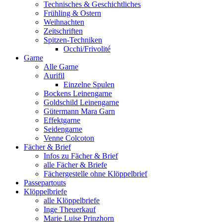
Technisches & Geschichtliches
Frühling & Ostern
Weihnachten
Zeitschriften
Spitzen-Techniken
Occhi/Frivolité
Garne
Alle Garne
Aurifil
Einzelne Spulen
Bockens Leinengarne
Goldschild Leinengarne
Gütermann Mara Garn
Effektgarne
Seidengarne
Venne Colcoton
Fächer & Brief
Infos zu Fächer & Brief
alle Fächer & Briefe
Fächergestelle ohne Klöppelbrief
Passepartouts
Klöppelbriefe
alle Klöppelbriefe
Inge Theuerkauf
Marie Luise Prinzhorn