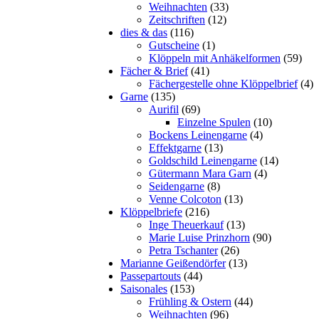
Weihnachten
(33)
Zeitschriften
(12)
dies & das
(116)
Gutscheine
(1)
Klöppeln mit Anhäkelformen
(59)
Fächer & Brief
(41)
Fächergestelle ohne Klöppelbrief
(4)
Garne
(135)
Aurifil
(69)
Einzelne Spulen
(10)
Bockens Leinengarne
(4)
Effektgarne
(13)
Goldschild Leinengarne
(14)
Gütermann Mara Garn
(4)
Seidengarne
(8)
Venne Colcoton
(13)
Klöppelbriefe
(216)
Inge Theuerkauf
(13)
Marie Luise Prinzhorn
(90)
Petra Tschanter
(26)
Marianne Geißendörfer
(13)
Passepartouts
(44)
Saisonales
(153)
Frühling & Ostern
(44)
Weihnachten
(96)