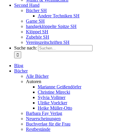
Second Hand
Bücher SH
Andere Techniken SH
Garne SH
handgeklöppelte Spitze SH
Klöppel SH
Zubehör SH
Vereinszeitschriften SH
Suche nach:
Blog
Bücher
Alle Bücher
Autoren
Marianne Geißendörfer
Christine Mirecki
Sylvia Vollmer
Ulrike Voelcker
Heike Müller-Otto
Barbara Fay Verlag
Neuerscheinungen
Buchverlag für die Frau
Restbestände