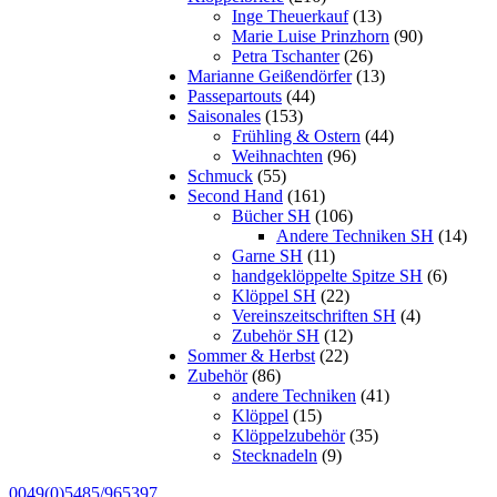
Inge Theuerkauf
(13)
Marie Luise Prinzhorn
(90)
Petra Tschanter
(26)
Marianne Geißendörfer
(13)
Passepartouts
(44)
Saisonales
(153)
Frühling & Ostern
(44)
Weihnachten
(96)
Schmuck
(55)
Second Hand
(161)
Bücher SH
(106)
Andere Techniken SH
(14)
Garne SH
(11)
handgeklöppelte Spitze SH
(6)
Klöppel SH
(22)
Vereinszeitschriften SH
(4)
Zubehör SH
(12)
Sommer & Herbst
(22)
Zubehör
(86)
andere Techniken
(41)
Klöppel
(15)
Klöppelzubehör
(35)
Stecknadeln
(9)
0049(0)5485/965397