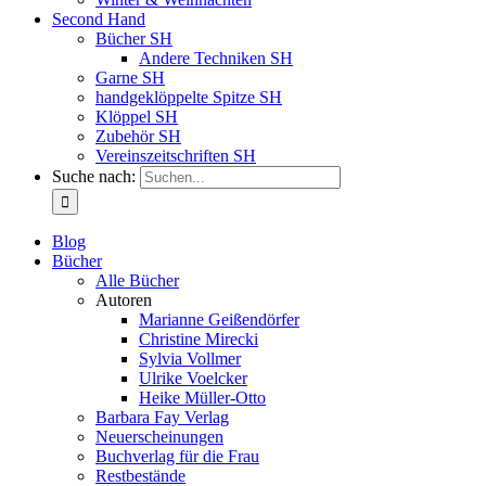
Second Hand
Bücher SH
Andere Techniken SH
Garne SH
handgeklöppelte Spitze SH
Klöppel SH
Zubehör SH
Vereinszeitschriften SH
Suche nach:
Blog
Bücher
Alle Bücher
Autoren
Marianne Geißendörfer
Christine Mirecki
Sylvia Vollmer
Ulrike Voelcker
Heike Müller-Otto
Barbara Fay Verlag
Neuerscheinungen
Buchverlag für die Frau
Restbestände