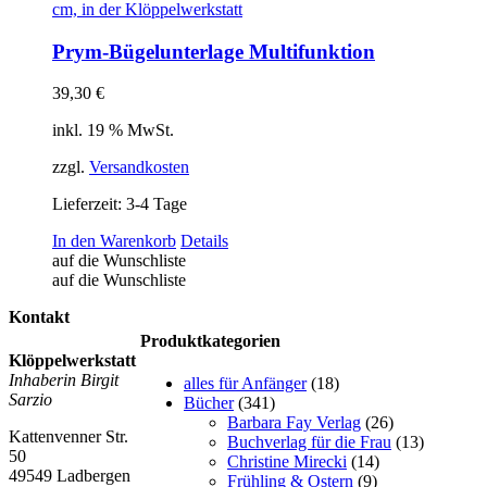
Prym-Bügelunterlage Multifunktion
39,30
€
inkl. 19 % MwSt.
zzgl.
Versandkosten
Lieferzeit:
3-4 Tage
In den Warenkorb
Details
auf die Wunschliste
auf die Wunschliste
Kontakt
Produktkategorien
Klöppelwerkstatt
Inhaberin Birgit
alles für Anfänger
(18)
Sarzio
Bücher
(341)
Barbara Fay Verlag
(26)
Kattenvenner Str.
Buchverlag für die Frau
(13)
50
Christine Mirecki
(14)
49549 Ladbergen
Frühling & Ostern
(9)