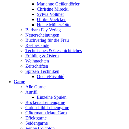
Marianne Geißendörfer
Christine Mirecki
Sylvia Vollmer
Ulrike Voelcker
Heike Müller-Otto
Barbara Fay Verlag
Neuerscheinungen
Buchverlag für die Frau
Restbestände
Technisches & Geschichtliches
Frühling & Ostern
Weihnachten
Zeitschriften
Spitzen-Techniken
Occhi/Frivolité
Garne
Alle Garne
Aurifil
Einzelne Spulen
Bockens Leinengarne
Goldschild Leinengarne
Gütermann Mara Garn
Effektgarne
Seidengarne
Venne Colcoton