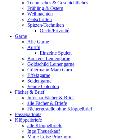
Technisches & Geschichtliches
Frühling & Ostern
Weihnachten
Zeitschriften
Spitzen-Techniken
Occhi/Frivolité
Garne
Alle Garne
Aurifil
Einzelne Spulen
Bockens Leinengarne
Goldschild Leinengarne
Gütermann Mara Garn
Effektgarne
Seidengarne
Venne Colcoton
Fächer & Brief
Infos zu Fächer & Brief
alle Fächer & Briefe
Fächergestelle ohne Klöppelbrief
Passepartouts
Klöppelbriefe
alle Klöppelbriefe
Inge Theuerkauf
Marie Luise Prinzhorn