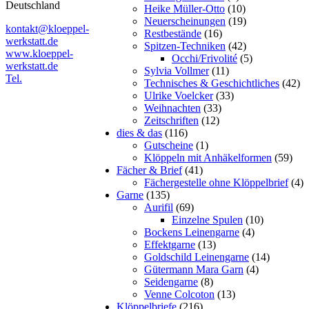
Deutschland
Heike Müller-Otto
(10)
Neuerscheinungen
(19)
kontakt@kloeppel-
Restbestände
(16)
werkstatt.de
Spitzen-Techniken
(42)
www.kloeppel-
Occhi/Frivolité
(5)
werkstatt.de
Sylvia Vollmer
(11)
Tel.
Technisches & Geschichtliches
(42)
Ulrike Voelcker
(33)
Weihnachten
(33)
Zeitschriften
(12)
dies & das
(116)
Gutscheine
(1)
Klöppeln mit Anhäkelformen
(59)
Fächer & Brief
(41)
Fächergestelle ohne Klöppelbrief
(4)
Garne
(135)
Aurifil
(69)
Einzelne Spulen
(10)
Bockens Leinengarne
(4)
Effektgarne
(13)
Goldschild Leinengarne
(14)
Gütermann Mara Garn
(4)
Seidengarne
(8)
Venne Colcoton
(13)
Klöppelbriefe
(216)