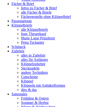
Fächer & Brief
Infos zu Fächer & Brief
alle Fächer & Briefe
Fächergestelle ohne Klöppelbrief
Passepartouts
Klöppelbriefe
alle Klöppelbriefe
Inge Theuerkauf
Marie Luise Prinzhorn
Petra Tschanter
Schmuck
Zubehör
alles in Zubehör
alles für Anfänger
Klöppelzubehör
Stecknadeln
andere Techniken
Gutscheine
Klöppel
Klöppeln mit Anhäkelformen
dies & das
Saisonales
Frühling & Ostern
Sommer & Herbst
Winter & Weihnachten