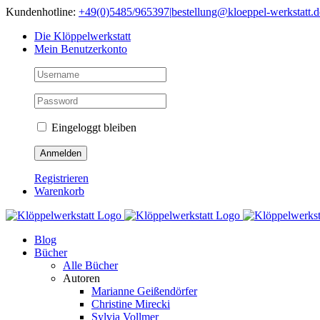
Skip
Kundenhotline:
+49(0)5485/965397
|
bestellung@kloeppel-werkstatt.d
to
Die Klöppelwerkstatt
content
Mein Benutzerkonto
Eingeloggt bleiben
Registrieren
Warenkorb
Blog
Bücher
Alle Bücher
Autoren
Marianne Geißendörfer
Christine Mirecki
Sylvia Vollmer