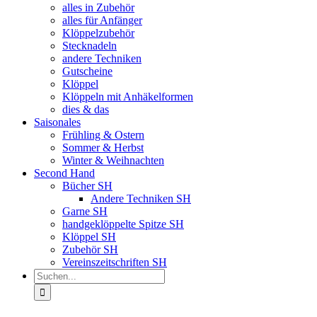
alles in Zubehör
alles für Anfänger
Klöppelzubehör
Stecknadeln
andere Techniken
Gutscheine
Klöppel
Klöppeln mit Anhäkelformen
dies & das
Saisonales
Frühling & Ostern
Sommer & Herbst
Winter & Weihnachten
Second Hand
Bücher SH
Andere Techniken SH
Garne SH
handgeklöppelte Spitze SH
Klöppel SH
Zubehör SH
Vereinszeitschriften SH
Suche
nach: