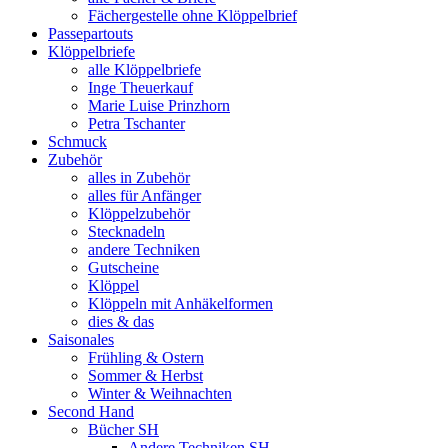
Fächergestelle ohne Klöppelbrief
Passepartouts
Klöppelbriefe
alle Klöppelbriefe
Inge Theuerkauf
Marie Luise Prinzhorn
Petra Tschanter
Schmuck
Zubehör
alles in Zubehör
alles für Anfänger
Klöppelzubehör
Stecknadeln
andere Techniken
Gutscheine
Klöppel
Klöppeln mit Anhäkelformen
dies & das
Saisonales
Frühling & Ostern
Sommer & Herbst
Winter & Weihnachten
Second Hand
Bücher SH
Andere Techniken SH