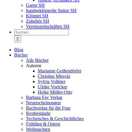
Garne SH
handgeklöppelte Spitze SH
Klöppel SH
Zubehör SH
Vereinszeitschriften SH
Suche
nach:
Blog
Bücher
Alle Bücher
Autoren
Marianne Geißendörfer
Christine Mirecki
Sylvia Vollmer
Ulrike Voelcker
Heike Müller-Otto
Barbara Fay Verlag
Neuerscheinungen
Buchverlag für die Frau
Restbestände
Technisches & Geschichtliches
Frühling & Ostern
Weihnachten