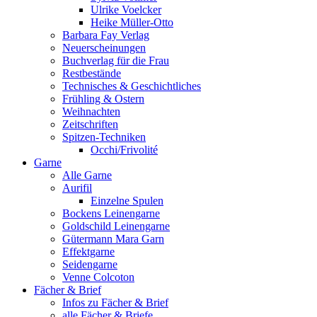
Ulrike Voelcker
Heike Müller-Otto
Barbara Fay Verlag
Neuerscheinungen
Buchverlag für die Frau
Restbestände
Technisches & Geschichtliches
Frühling & Ostern
Weihnachten
Zeitschriften
Spitzen-Techniken
Occhi/Frivolité
Garne
Alle Garne
Aurifil
Einzelne Spulen
Bockens Leinengarne
Goldschild Leinengarne
Gütermann Mara Garn
Effektgarne
Seidengarne
Venne Colcoton
Fächer & Brief
Infos zu Fächer & Brief
alle Fächer & Briefe