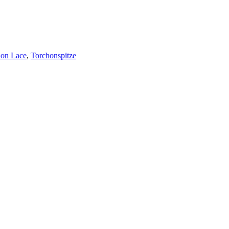
hon Lace
,
Torchonspitze