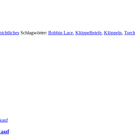
ichtliches
Schlagwörter:
Bobbin Lace
,
Klöppelbriefe
,
Klöppeln
,
Torc
kauf