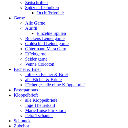
Zeitschriften
Spitzen-Techniken
Occhi/Frivolité
Garne
Alle Garne
Aurifil
Einzelne Spulen
Bockens Leinengarne
Goldschild Leinengarne
Gütermann Mara Garn
Effektgarne
Seidengarne
Venne Colcoton
Fächer & Brief
Infos zu Fächer & Brief
alle Fächer & Briefe
Fächergestelle ohne Klöppelbrief
Passepartouts
Klöppelbriefe
alle Klöppelbriefe
Inge Theuerkauf
Marie Luise Prinzhorn
Petra Tschanter
Schmuck
Zubehör