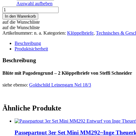
Auswahl aufheben
Blüte
mit
In den Warenkorb
Pagodengrund
auf die Wunschliste
-
auf die Wunschliste
2
Artikelnummer:
n. a.
Kategorien:
Klöppelbriefe
,
Technisches & Gesch
Klöppelbriefe
von
Beschreibung
Steffi
Produktsicherheit
Schneider
Menge
Beschreibung
Blüte mit Pagodengrund – 2 Klöppelbriefe von Steffi Schneider
siehe ebenso:
Goldschild Leinengarn Nel 18/3
Ähnliche Produkte
Passepartout 3er Set Mini MM292~Inge Theuer