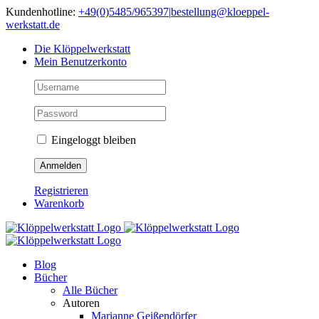
Skip
Kundenhotline:
+49(0)5485/965397
|
bestellung@kloeppel-
to
werkstatt.de
content
Die Klöppelwerkstatt
Mein Benutzerkonto
Eingeloggt bleiben
Registrieren
Warenkorb
Blog
Bücher
Alle Bücher
Autoren
Marianne Geißendörfer