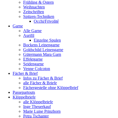
Frühling & Ostern
Weihnachten
Zeitschriften
Spitzen-Techniken
Occhi/Frivolité
Garne
Alle Garne
Aurifil
Einzelne Spulen
Bockens Leinengarne
Goldschild Leinengarne
Gütermann Mara Garn
Effektgarne
Seidengarne
Venne Colcoton
Fächer & Brief
Infos zu Fächer & Brief
alle Fächer & Briefe
Fächergestelle ohne Klöppelbrief
Passepartouts
Klöppelbriefe
alle Klöppelbriefe
Inge Theuerkauf
Marie Luise Prinzhorn
Petra Tschanter