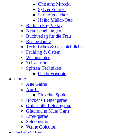
Christine Mirecki
Sylvia Vollmer
Ulrike Voelcker
Heike Müller-Otto
Barbara Fay Verlag
Neuerscheinungen
Buchverlag für die Frau
Restbestände
Technisches & Geschichtliches
Frühling & Ostern
Weihnachten
Zeitschriften
Spitzen-Techniken
Occhi/Frivolité
Garne
Alle Garne
Aurifil
Einzelne Spulen
Bockens Leinengarne
Goldschild Leinengarne
Gütermann Mara Garn
Effektgarne
Seidengarne
Venne Colcoton
Fächer & Brief