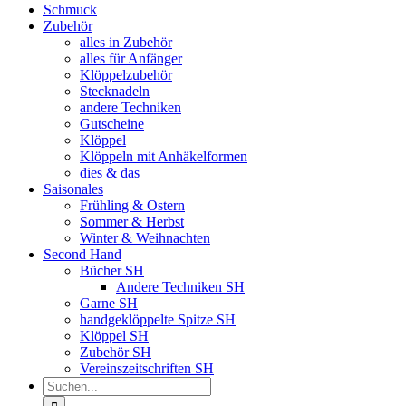
Schmuck
Zubehör
alles in Zubehör
alles für Anfänger
Klöppelzubehör
Stecknadeln
andere Techniken
Gutscheine
Klöppel
Klöppeln mit Anhäkelformen
dies & das
Saisonales
Frühling & Ostern
Sommer & Herbst
Winter & Weihnachten
Second Hand
Bücher SH
Andere Techniken SH
Garne SH
handgeklöppelte Spitze SH
Klöppel SH
Zubehör SH
Vereinszeitschriften SH
Suche
nach: