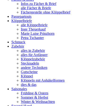
Infos zu Fächer & Brief
alle Fächer & Briefe
Fächergestelle ohne Klöppelbrief
Passepartouts
Klöppelbriefe
alle Klöppelbriefe
Inge Theuerkauf
Marie Luise Prinzhorn
Petra Tschanter
Schmuck
Zubehör
alles in Zubehör
alles für Anfänger
Klöppelzubehör
Stecknadeln
andere Techniken
Gutscheine
Klöppel
Klöppeln mit Anhäkelformen
dies & das
Saisonales
Frühling & Ostern
Sommer & Herbst
Winter & Weihnachten
Second Hand