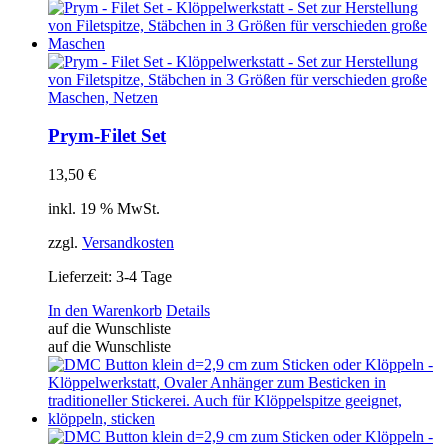
mehrere
Varianten
auf.
Die
Optionen
können
auf
der
Prym-Filet Set
Produktseite
gewählt
13,50
€
werden
inkl. 19 % MwSt.
zzgl.
Versandkosten
Lieferzeit:
3-4 Tage
In den Warenkorb
Details
auf die Wunschliste
auf die Wunschliste