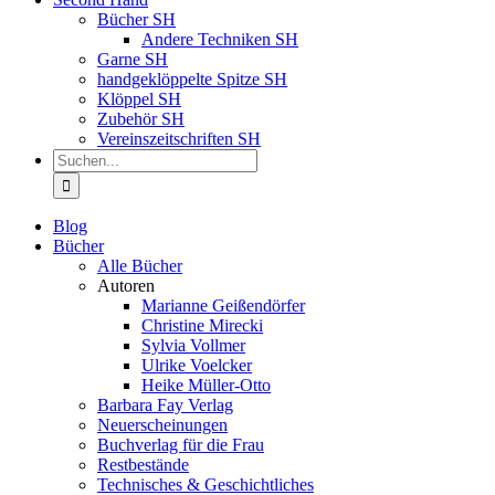
Bücher SH
Andere Techniken SH
Garne SH
handgeklöppelte Spitze SH
Klöppel SH
Zubehör SH
Vereinszeitschriften SH
Suche
nach:
Blog
Bücher
Alle Bücher
Autoren
Marianne Geißendörfer
Christine Mirecki
Sylvia Vollmer
Ulrike Voelcker
Heike Müller-Otto
Barbara Fay Verlag
Neuerscheinungen
Buchverlag für die Frau
Restbestände
Technisches & Geschichtliches