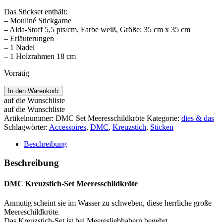
Das Stickset enthält:
– Mouliné Stickgarne
– Aida-Stoff 5,5 pts/cm, Farbe weiß, Größe: 35 cm x 35 cm
– Erläuterungen
– 1 Nadel
– 1 Holzrahmen 18 cm
Vorrätig
DMC
In den Warenkorb
Kreuzstich-
auf die Wunschliste
Set
auf die Wunschliste
Meeresschildkröte
Artikelnummer:
DMC Set Meeresschildkröte
Kategorie:
dies & das
Menge
Schlagwörter:
Accessoires
,
DMC
,
Kreuzstich
,
Sticken
Beschreibung
Beschreibung
DMC Kreuzstich-Set Meeresschildkröte
Anmutig scheint sie im Wasser zu schweben, diese herrliche große
Meereschildkröte.
Das Kreuzstich-Set ist bei Meeresliebhabern begehrt.