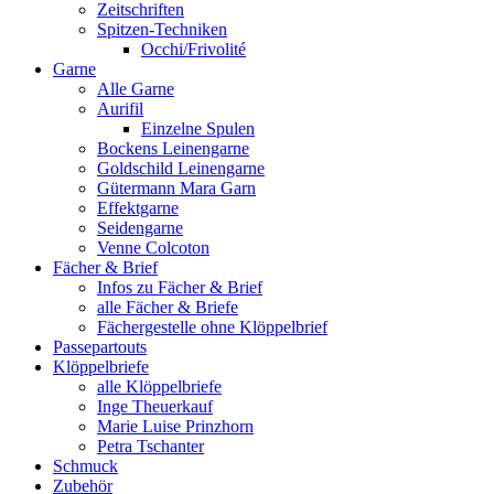
Zeitschriften
Spitzen-Techniken
Occhi/Frivolité
Garne
Alle Garne
Aurifil
Einzelne Spulen
Bockens Leinengarne
Goldschild Leinengarne
Gütermann Mara Garn
Effektgarne
Seidengarne
Venne Colcoton
Fächer & Brief
Infos zu Fächer & Brief
alle Fächer & Briefe
Fächergestelle ohne Klöppelbrief
Passepartouts
Klöppelbriefe
alle Klöppelbriefe
Inge Theuerkauf
Marie Luise Prinzhorn
Petra Tschanter
Schmuck
Zubehör