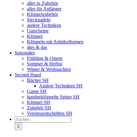
alles in Zubehör
alles für Anfänger
Klöppelzubehör
Stecknadeln
andere Techniken
Gutscheine
Klöppel
Klöppeln mit Anhäkelformen
dies & das
Saisonales
Frühling & Ostern
Sommer & Herbst
Winter & Weihnachten
Second Hand
Bücher SH
Andere Techniken SH
Garne SH
handgeklöppelte Spitze SH
Klöppel SH
Zubehör SH
Vereinszeitschriften SH
Suche
nach: