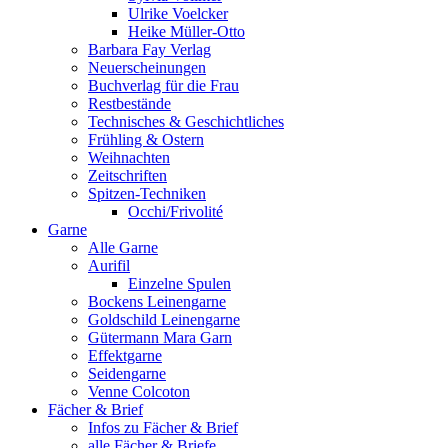
Ulrike Voelcker
Heike Müller-Otto
Barbara Fay Verlag
Neuerscheinungen
Buchverlag für die Frau
Restbestände
Technisches & Geschichtliches
Frühling & Ostern
Weihnachten
Zeitschriften
Spitzen-Techniken
Occhi/Frivolité
Garne
Alle Garne
Aurifil
Einzelne Spulen
Bockens Leinengarne
Goldschild Leinengarne
Gütermann Mara Garn
Effektgarne
Seidengarne
Venne Colcoton
Fächer & Brief
Infos zu Fächer & Brief
alle Fächer & Briefe