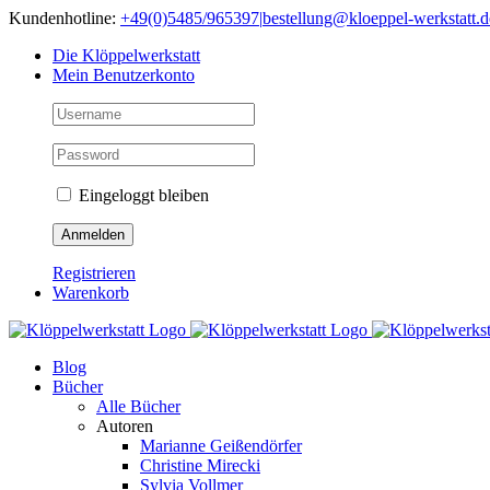
Skip
Kundenhotline:
+49(0)5485/965397
|
bestellung@kloeppel-werkstatt.d
to
Die Klöppelwerkstatt
content
Mein Benutzerkonto
Eingeloggt bleiben
Registrieren
Warenkorb
Blog
Bücher
Alle Bücher
Autoren
Marianne Geißendörfer
Christine Mirecki
Sylvia Vollmer