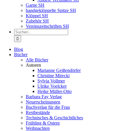
Garne SH
handgeklöppelte Spitze SH
Klöppel SH
Zubehör SH
Vereinszeitschriften SH
Suche
nach:
Blog
Bücher
Alle Bücher
Autoren
Marianne Geißendörfer
Christine Mirecki
Sylvia Vollmer
Ulrike Voelcker
Heike Müller-Otto
Barbara Fay Verlag
Neuerscheinungen
Buchverlag für die Frau
Restbestände
Technisches & Geschichtliches
Frühling & Ostern
Weihnachten