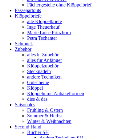
Fächergestelle ohne Klöppelbrief
Passepartouts
Klöppelbriefe
alle Klöppelbriefe
Inge Theuerkauf
Marie Luise Prinzhorn
Petra Tschanter
Schmuck
Zubehör
alles in Zubehör
alles für Anfänger
Klöppelzubehör
Stecknadeln
andere Techniken
Gutscheine
Klöppel
Klöppeln mit Anhäkelformen
dies & das
Saisonales
Frühling & Ostern
Sommer & Herbst
Winter & Weihnachten
Second Hand
Bücher SH
Andere Techniken SH