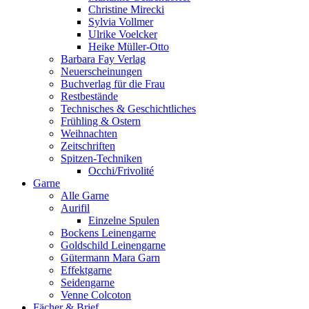
Christine Mirecki
Sylvia Vollmer
Ulrike Voelcker
Heike Müller-Otto
Barbara Fay Verlag
Neuerscheinungen
Buchverlag für die Frau
Restbestände
Technisches & Geschichtliches
Frühling & Ostern
Weihnachten
Zeitschriften
Spitzen-Techniken
Occhi/Frivolité
Garne
Alle Garne
Aurifil
Einzelne Spulen
Bockens Leinengarne
Goldschild Leinengarne
Gütermann Mara Garn
Effektgarne
Seidengarne
Venne Colcoton
Fächer & Brief