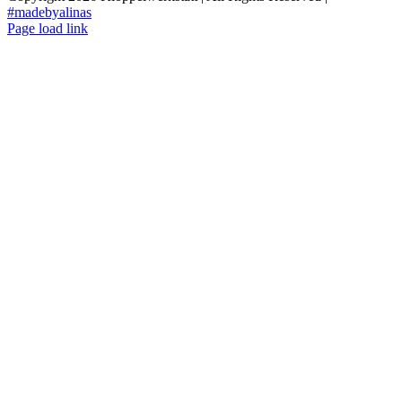
#madebyalinas
Page load link
Nach
oben