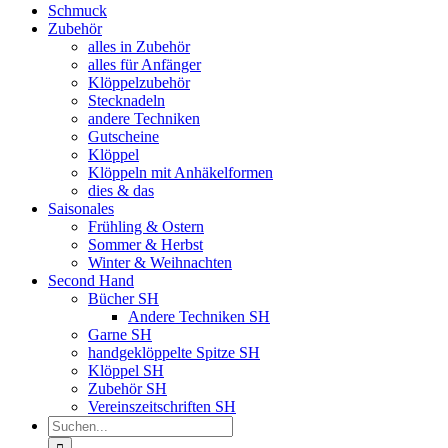
Schmuck
Zubehör
alles in Zubehör
alles für Anfänger
Klöppelzubehör
Stecknadeln
andere Techniken
Gutscheine
Klöppel
Klöppeln mit Anhäkelformen
dies & das
Saisonales
Frühling & Ostern
Sommer & Herbst
Winter & Weihnachten
Second Hand
Bücher SH
Andere Techniken SH
Garne SH
handgeklöppelte Spitze SH
Klöppel SH
Zubehör SH
Vereinszeitschriften SH
Suche
nach: