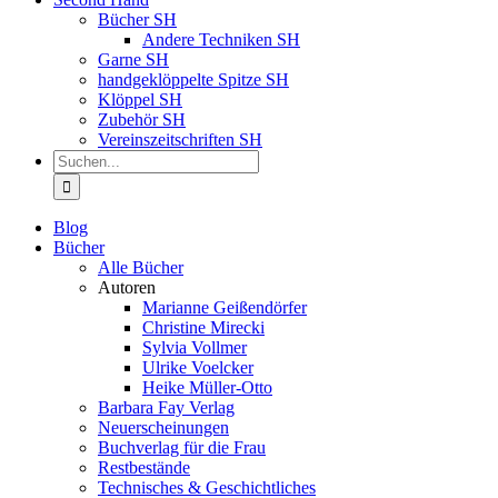
Bücher SH
Andere Techniken SH
Garne SH
handgeklöppelte Spitze SH
Klöppel SH
Zubehör SH
Vereinszeitschriften SH
Suche
nach:
Blog
Bücher
Alle Bücher
Autoren
Marianne Geißendörfer
Christine Mirecki
Sylvia Vollmer
Ulrike Voelcker
Heike Müller-Otto
Barbara Fay Verlag
Neuerscheinungen
Buchverlag für die Frau
Restbestände
Technisches & Geschichtliches