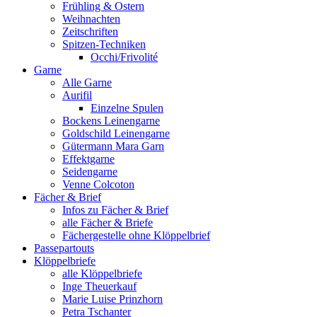
Frühling & Ostern
Weihnachten
Zeitschriften
Spitzen-Techniken
Occhi/Frivolité
Garne
Alle Garne
Aurifil
Einzelne Spulen
Bockens Leinengarne
Goldschild Leinengarne
Gütermann Mara Garn
Effektgarne
Seidengarne
Venne Colcoton
Fächer & Brief
Infos zu Fächer & Brief
alle Fächer & Briefe
Fächergestelle ohne Klöppelbrief
Passepartouts
Klöppelbriefe
alle Klöppelbriefe
Inge Theuerkauf
Marie Luise Prinzhorn
Petra Tschanter