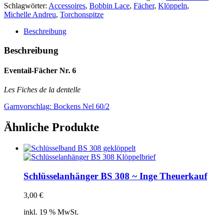
Les
Schlagwörter:
Accessoires
,
Bobbin Lace
,
Fächer
,
Klöppeln
,
Fiches
Michelle Andreu
,
Torchonspitze
de
la
Beschreibung
dentelle
~
Beschreibung
Michelle
Andreu
Eventail-Fächer Nr. 6
Menge
Les Fiches de la dentelle
Garnvorschlag:
Bockens Nel 60/2
Ähnliche Produkte
Schlüsselanhänger BS 308 ~ Inge Theuerkauf
3,00
€
inkl. 19 % MwSt.