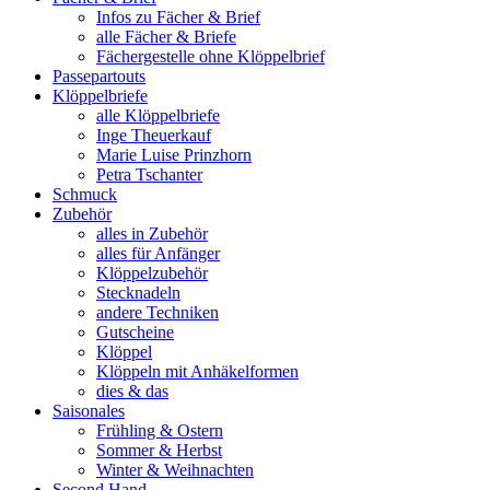
Infos zu Fächer & Brief
alle Fächer & Briefe
Fächergestelle ohne Klöppelbrief
Passepartouts
Klöppelbriefe
alle Klöppelbriefe
Inge Theuerkauf
Marie Luise Prinzhorn
Petra Tschanter
Schmuck
Zubehör
alles in Zubehör
alles für Anfänger
Klöppelzubehör
Stecknadeln
andere Techniken
Gutscheine
Klöppel
Klöppeln mit Anhäkelformen
dies & das
Saisonales
Frühling & Ostern
Sommer & Herbst
Winter & Weihnachten
Second Hand