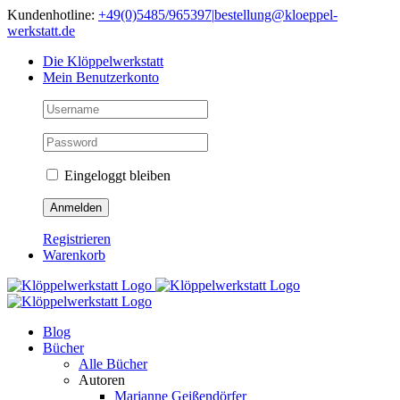
Skip
Kundenhotline:
+49(0)5485/965397
|
bestellung@kloeppel-
to
werkstatt.de
content
Die Klöppelwerkstatt
Mein Benutzerkonto
Eingeloggt bleiben
Registrieren
Warenkorb
Blog
Bücher
Alle Bücher
Autoren
Marianne Geißendörfer