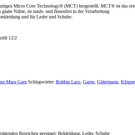
zigartigen Micro Core Technology® (MCT) hergestellt. MCT® ist das ers
 glatte Nähte, ist staub- und flusenfrei in der Verarbeitung
tbekleidung und für Leder und Schuhe.
ifil 12/2
nn Mara Garn
Schlagwörter:
Bobbin Lace
,
Garne
,
Gütermann
,
Klöppe
 folgenden Bereichen geeignet: Bekleidung, Leder, Schuhe