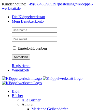
Skip
Kundenhotline:
+49(0)5485/965397
|
bestellung@kloeppel-
to
werkstatt.de
content
Die Klöppelwerkstatt
Mein Benutzerkonto
Eingeloggt bleiben
Registrieren
Warenkorb
Blog
Bücher
Alle Bücher
Autoren
Marianne Geißendörfer