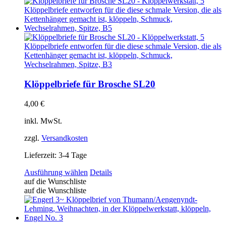
Klöppelbriefe für Brosche SL20
4,00
€
inkl. MwSt.
zzgl.
Versandkosten
Lieferzeit:
3-4 Tage
Dieses
Ausführung wählen
Details
Produkt
auf die Wunschliste
weist
auf die Wunschliste
mehrere
Varianten
auf.