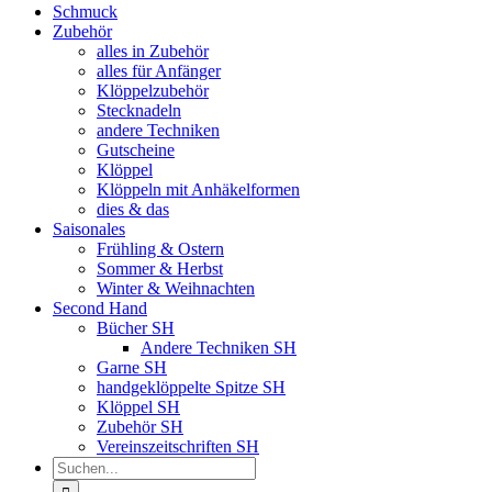
Schmuck
Zubehör
alles in Zubehör
alles für Anfänger
Klöppelzubehör
Stecknadeln
andere Techniken
Gutscheine
Klöppel
Klöppeln mit Anhäkelformen
dies & das
Saisonales
Frühling & Ostern
Sommer & Herbst
Winter & Weihnachten
Second Hand
Bücher SH
Andere Techniken SH
Garne SH
handgeklöppelte Spitze SH
Klöppel SH
Zubehör SH
Vereinszeitschriften SH
Suche
nach: