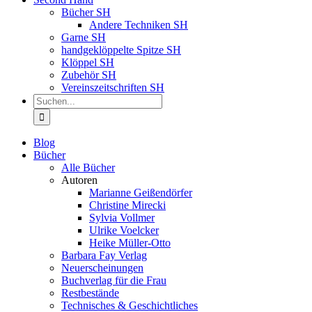
Bücher SH
Andere Techniken SH
Garne SH
handgeklöppelte Spitze SH
Klöppel SH
Zubehör SH
Vereinszeitschriften SH
Suche
nach:
Blog
Bücher
Alle Bücher
Autoren
Marianne Geißendörfer
Christine Mirecki
Sylvia Vollmer
Ulrike Voelcker
Heike Müller-Otto
Barbara Fay Verlag
Neuerscheinungen
Buchverlag für die Frau
Restbestände
Technisches & Geschichtliches