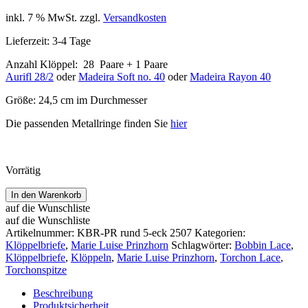
inkl. 7 % MwSt.
zzgl.
Versandkosten
Lieferzeit:
3-4 Tage
Anzahl Klöppel: 28 Paare + 1 Paare
Aurifl 28/2
oder
Madeira Soft no. 40
oder
Madeira Rayon 40
Größe: 24,5 cm im Durchmesser
Die passenden Metallringe finden Sie
hier
Vorrätig
Klöppelbrief
In den Warenkorb
Rund
auf die Wunschliste
5
auf die Wunschliste
Eck
Artikelnummer:
KBR-PR rund 5-eck 2507
Kategorien:
2507
Klöppelbriefe
,
Marie Luise Prinzhorn
Schlagwörter:
Bobbin Lace
,
~
Klöppelbriefe
,
Klöppeln
,
Marie Luise Prinzhorn
,
Torchon Lace
,
M.
Torchonspitze
L.
Prinzhorn
Beschreibung
Menge
Produktsicherheit