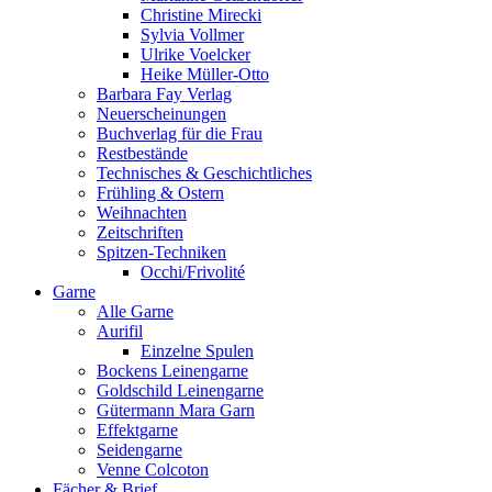
Christine Mirecki
Sylvia Vollmer
Ulrike Voelcker
Heike Müller-Otto
Barbara Fay Verlag
Neuerscheinungen
Buchverlag für die Frau
Restbestände
Technisches & Geschichtliches
Frühling & Ostern
Weihnachten
Zeitschriften
Spitzen-Techniken
Occhi/Frivolité
Garne
Alle Garne
Aurifil
Einzelne Spulen
Bockens Leinengarne
Goldschild Leinengarne
Gütermann Mara Garn
Effektgarne
Seidengarne
Venne Colcoton
Fächer & Brief