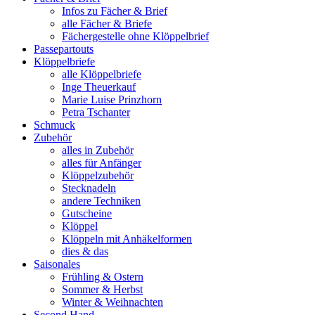
Infos zu Fächer & Brief
alle Fächer & Briefe
Fächergestelle ohne Klöppelbrief
Passepartouts
Klöppelbriefe
alle Klöppelbriefe
Inge Theuerkauf
Marie Luise Prinzhorn
Petra Tschanter
Schmuck
Zubehör
alles in Zubehör
alles für Anfänger
Klöppelzubehör
Stecknadeln
andere Techniken
Gutscheine
Klöppel
Klöppeln mit Anhäkelformen
dies & das
Saisonales
Frühling & Ostern
Sommer & Herbst
Winter & Weihnachten
Second Hand