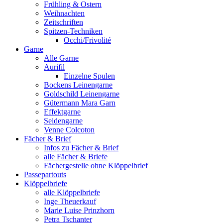
Frühling & Ostern
Weihnachten
Zeitschriften
Spitzen-Techniken
Occhi/Frivolité
Garne
Alle Garne
Aurifil
Einzelne Spulen
Bockens Leinengarne
Goldschild Leinengarne
Gütermann Mara Garn
Effektgarne
Seidengarne
Venne Colcoton
Fächer & Brief
Infos zu Fächer & Brief
alle Fächer & Briefe
Fächergestelle ohne Klöppelbrief
Passepartouts
Klöppelbriefe
alle Klöppelbriefe
Inge Theuerkauf
Marie Luise Prinzhorn
Petra Tschanter