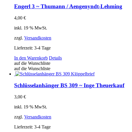
Die
Optionen
Engerl 3 ~ Thumann / Aengenyndt-Lehming
können
auf
4,00
€
der
Produktseite
inkl. 19 % MwSt.
gewählt
werden
zzgl.
Versandkosten
Lieferzeit:
3-4 Tage
In den Warenkorb
Details
auf die Wunschliste
auf die Wunschliste
Schlüsselanhänger BS 309 ~ Inge Theuerkauf
3,00
€
inkl. 19 % MwSt.
zzgl.
Versandkosten
Lieferzeit:
3-4 Tage