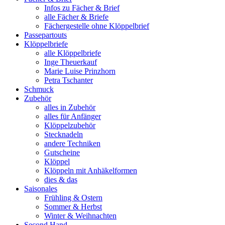
Infos zu Fächer & Brief
alle Fächer & Briefe
Fächergestelle ohne Klöppelbrief
Passepartouts
Klöppelbriefe
alle Klöppelbriefe
Inge Theuerkauf
Marie Luise Prinzhorn
Petra Tschanter
Schmuck
Zubehör
alles in Zubehör
alles für Anfänger
Klöppelzubehör
Stecknadeln
andere Techniken
Gutscheine
Klöppel
Klöppeln mit Anhäkelformen
dies & das
Saisonales
Frühling & Ostern
Sommer & Herbst
Winter & Weihnachten
Second Hand