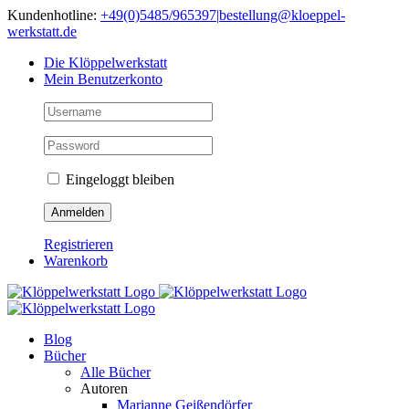
Skip
Kundenhotline:
+49(0)5485/965397
|
bestellung@kloeppel-
to
werkstatt.de
content
Die Klöppelwerkstatt
Mein Benutzerkonto
Eingeloggt bleiben
Registrieren
Warenkorb
Blog
Bücher
Alle Bücher
Autoren
Marianne Geißendörfer