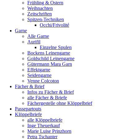
Frühling & Ostern
Weihnachten
Zeitschriften
Spitzen-Techniken
Occhi/Frivolité
Garne
Alle Garne
Aurifil
Einzelne Spulen
Bockens Leinengarne
Goldschild Leinengarne
Gütermann Mara Garn
Effektgarne
Seidengarne
Venne Colcoton
Fächer & Brief
Infos zu Fächer & Brief
alle Fächer & Briefe
Fächergestelle ohne Klöppelbrief
Passepartouts
Klöppelbriefe
alle Klöppelbriefe
Inge Theuerkauf
Marie Luise Prinzhorn
Petra Tschanter