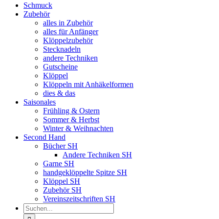
Schmuck
Zubehör
alles in Zubehör
alles für Anfänger
Klöppelzubehör
Stecknadeln
andere Techniken
Gutscheine
Klöppel
Klöppeln mit Anhäkelformen
dies & das
Saisonales
Frühling & Ostern
Sommer & Herbst
Winter & Weihnachten
Second Hand
Bücher SH
Andere Techniken SH
Garne SH
handgeklöppelte Spitze SH
Klöppel SH
Zubehör SH
Vereinszeitschriften SH
Suche
nach: