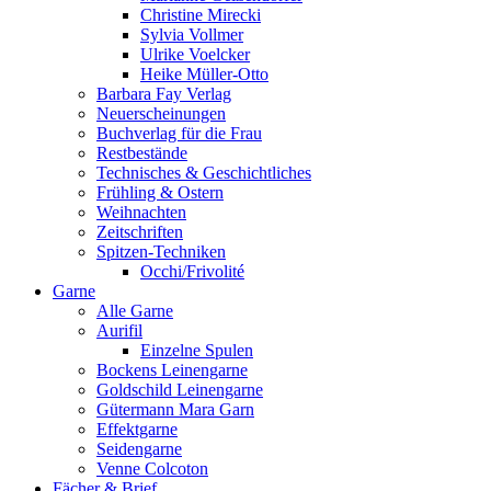
Christine Mirecki
Sylvia Vollmer
Ulrike Voelcker
Heike Müller-Otto
Barbara Fay Verlag
Neuerscheinungen
Buchverlag für die Frau
Restbestände
Technisches & Geschichtliches
Frühling & Ostern
Weihnachten
Zeitschriften
Spitzen-Techniken
Occhi/Frivolité
Garne
Alle Garne
Aurifil
Einzelne Spulen
Bockens Leinengarne
Goldschild Leinengarne
Gütermann Mara Garn
Effektgarne
Seidengarne
Venne Colcoton
Fächer & Brief