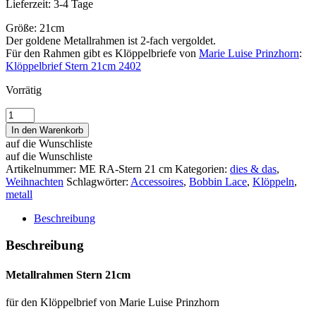
Lieferzeit:
3-4 Tage
Größe: 21cm
Der goldene Metallrahmen ist 2-fach vergoldet.
Für den Rahmen gibt es Klöppelbriefe von
Marie Luise Prinzhorn
:
Klöppelbrief Stern 21cm 2402
Vorrätig
Metallrahmen
Stern
In den Warenkorb
21cm
auf die Wunschliste
Menge
auf die Wunschliste
Artikelnummer:
ME RA-Stern 21 cm
Kategorien:
dies & das
,
Weihnachten
Schlagwörter:
Accessoires
,
Bobbin Lace
,
Klöppeln
,
metall
Beschreibung
Beschreibung
Metallrahmen Stern 21cm
für den Klöppelbrief von Marie Luise Prinzhorn