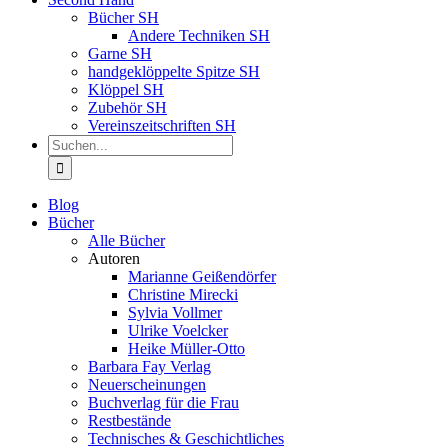
Bücher SH
Andere Techniken SH
Garne SH
handgeklöppelte Spitze SH
Klöppel SH
Zubehör SH
Vereinszeitschriften SH
Suche
nach:
Blog
Bücher
Alle Bücher
Autoren
Marianne Geißendörfer
Christine Mirecki
Sylvia Vollmer
Ulrike Voelcker
Heike Müller-Otto
Barbara Fay Verlag
Neuerscheinungen
Buchverlag für die Frau
Restbestände
Technisches & Geschichtliches