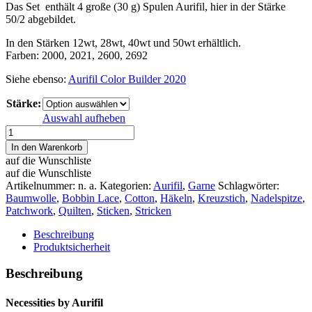
Das Set enthält 4 große (30 g) Spulen Aurifil, hier in der Stärke
50/2 abgebildet.
In den Stärken 12wt, 28wt, 40wt und 50wt erhältlich.
Farben: 2000, 2021, 2600, 2692
Siehe ebenso:
Aurifil Color Builder 2020
Stärke:
Auswahl aufheben
Necessities
by
In den Warenkorb
Aurifil
auf die Wunschliste
Menge
auf die Wunschliste
Artikelnummer:
n. a.
Kategorien:
Aurifil
,
Garne
Schlagwörter:
Baumwolle
,
Bobbin Lace
,
Cotton
,
Häkeln
,
Kreuzstich
,
Nadelspitze
,
Patchwork
,
Quilten
,
Sticken
,
Stricken
Beschreibung
Produktsicherheit
Beschreibung
Necessities by Aurifil