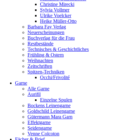
Christine Mirecki
Sylvia Vollmer
Ulrike Voelcker
Heike Müller-Otto
Barbara Fay Verlag
Neuerscheinungen
Buchverlag für die Frau
Restbestände
Technisches & Geschichtliches
Frühling & Ostern
Weihnachten
Zeitschriften
Spitzen-Techniken
Occhi/Frivolité
Garne
Alle Garne
Aurifil
Einzelne Spulen
Bockens Leinengarne
Goldschild Leinengarne
Gütermann Mara Garn
Effektgarne
Seidengarne
Venne Colcoton
Fächer & Brief