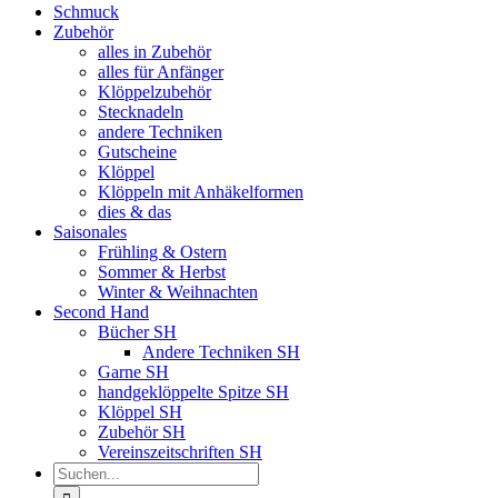
Schmuck
Zubehör
alles in Zubehör
alles für Anfänger
Klöppelzubehör
Stecknadeln
andere Techniken
Gutscheine
Klöppel
Klöppeln mit Anhäkelformen
dies & das
Saisonales
Frühling & Ostern
Sommer & Herbst
Winter & Weihnachten
Second Hand
Bücher SH
Andere Techniken SH
Garne SH
handgeklöppelte Spitze SH
Klöppel SH
Zubehör SH
Vereinszeitschriften SH
Suche
nach: