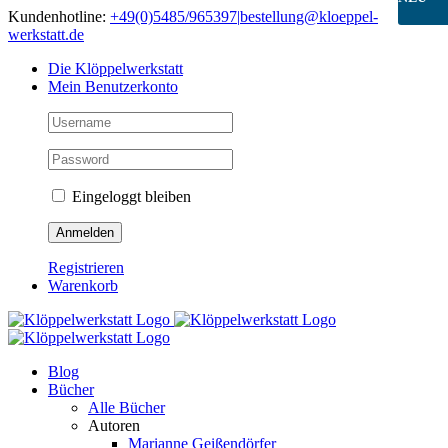
Skip
Kundenhotline:
+49(0)5485/965397
|
bestellung@kloeppel-
to
werkstatt.de
content
Die Klöppelwerkstatt
Mein Benutzerkonto
Eingeloggt bleiben
Registrieren
Warenkorb
Blog
Bücher
Alle Bücher
Autoren
Marianne Geißendörfer