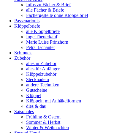
Infos zu Fächer & Brief
alle Fächer & Briefe
Fächergestelle ohne Klöppelbrief
Passepartouts
Klöppelbriefe
alle Klöppelbriefe
Inge Theuerkauf
Marie Luise Prinzhorn
Petra Tschanter
Schmuck
Zubehör
alles in Zubehör
alles für Anfänger
Klöppelzubehör
Stecknadeln
andere Techniken
Gutscheine
Klöppel
Klöppeln mit Anhäkelformen
dies & das
Saisonales
Frühling & Ostern
Sommer & Herbst
Winter & Weihnachten
Second Hand