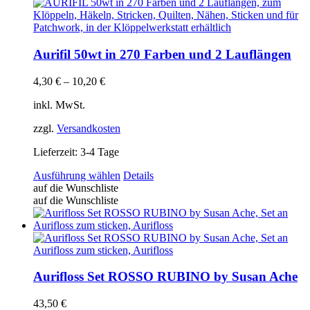
Aurifil 50wt in 270 Farben und 2 Lauflängen
4,30
€
–
10,20
€
inkl. MwSt.
zzgl.
Versandkosten
Lieferzeit:
3-4 Tage
Dieses
Ausführung wählen
Details
Produkt
auf die Wunschliste
weist
auf die Wunschliste
mehrere
Varianten
auf.
Die
Optionen
können
Aurifloss Set ROSSO RUBINO by Susan Ache
auf
der
43,50
€