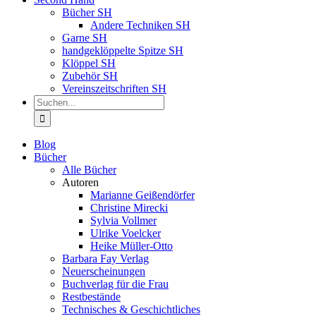
Bücher SH
Andere Techniken SH
Garne SH
handgeklöppelte Spitze SH
Klöppel SH
Zubehör SH
Vereinszeitschriften SH
Suche
nach:
Blog
Bücher
Alle Bücher
Autoren
Marianne Geißendörfer
Christine Mirecki
Sylvia Vollmer
Ulrike Voelcker
Heike Müller-Otto
Barbara Fay Verlag
Neuerscheinungen
Buchverlag für die Frau
Restbestände
Technisches & Geschichtliches