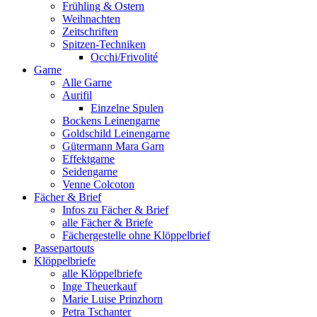
Frühling & Ostern
Weihnachten
Zeitschriften
Spitzen-Techniken
Occhi/Frivolité
Garne
Alle Garne
Aurifil
Einzelne Spulen
Bockens Leinengarne
Goldschild Leinengarne
Gütermann Mara Garn
Effektgarne
Seidengarne
Venne Colcoton
Fächer & Brief
Infos zu Fächer & Brief
alle Fächer & Briefe
Fächergestelle ohne Klöppelbrief
Passepartouts
Klöppelbriefe
alle Klöppelbriefe
Inge Theuerkauf
Marie Luise Prinzhorn
Petra Tschanter