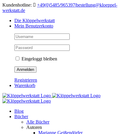
Skip
Kundenhotline:
+49(0)5485/965397
|
bestellung@kloeppel-
to
werkstatt.de
content
Die Klöppelwerkstatt
Mein Benutzerkonto
Eingeloggt bleiben
Registrieren
Warenkorb
Blog
Bücher
Alle Bücher
Autoren
Marianne Geißendörfer