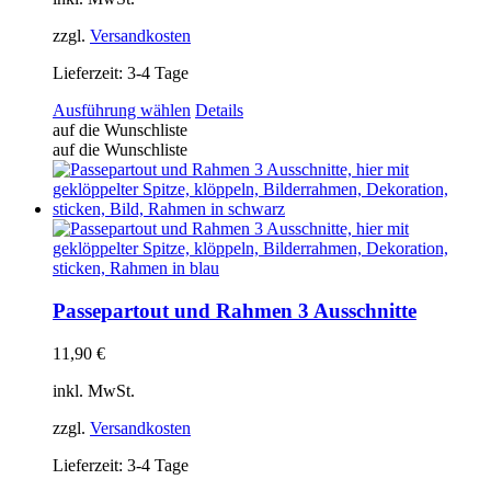
zzgl.
Versandkosten
Lieferzeit:
3-4 Tage
Dieses
Ausführung wählen
Details
Produkt
auf die Wunschliste
weist
auf die Wunschliste
mehrere
Varianten
auf.
Die
Optionen
können
auf
der
Passepartout und Rahmen 3 Ausschnitte
Produktseite
gewählt
11,90
€
werden
inkl. MwSt.
zzgl.
Versandkosten
Lieferzeit:
3-4 Tage