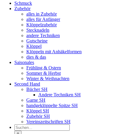
Schmuck
Zubehör
alles in Zubehör
alles für Anfänger
Klöppelzubehör
Stecknadeln
andere Techniken
Gutscheine
Klöppel
Klöppeln mit Anhäkelformen
dies & das
Saisonales
Frühling & Ostern
Sommer & Herbst
Winter & Weihnachten
Second Hand
Bücher SH
Andere Techniken SH
Garne SH
handgeklöppelte Spitze SH
Klöppel SH
Zubehör SH
Vereinszeitschriften SH
Suche
nach: