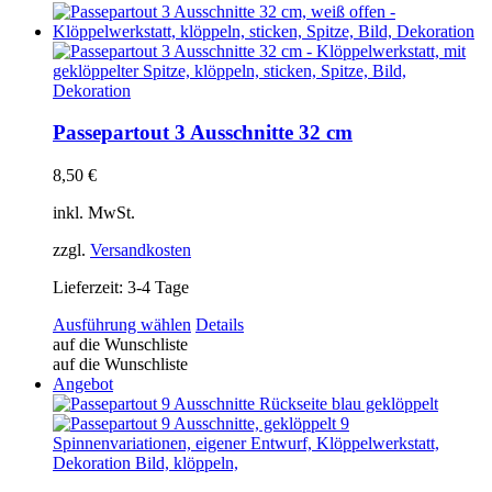
Passepartout 3 Ausschnitte 32 cm
8,50
€
inkl. MwSt.
zzgl.
Versandkosten
Lieferzeit:
3-4 Tage
Dieses
Ausführung wählen
Details
Produkt
auf die Wunschliste
weist
auf die Wunschliste
mehrere
Angebot
Varianten
auf.
Die
Optionen
können