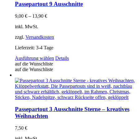
auf
Passepartout 9 Ausschnitte
der
Produktseite
9,00
€
–
13,90
€
gewählt
werden
inkl. MwSt.
zzgl.
Versandkosten
Lieferzeit:
3-4 Tage
Dieses
Ausführung wählen
Details
Produkt
auf die Wunschliste
weist
auf die Wunschliste
mehrere
Varianten
auf.
Die
Optionen
können
auf
Passepartout 3 Ausschnitte Sterne – kreatives
der
Weihnachten
Produktseite
gewählt
7,50
€
werden
inkl. MwSt.