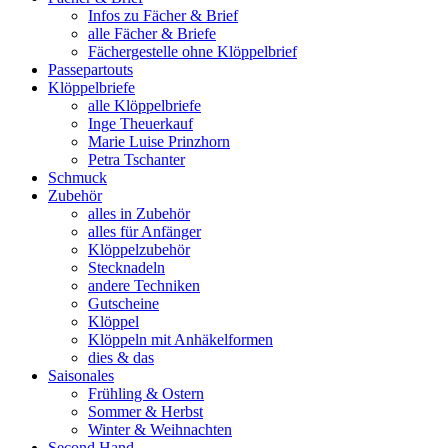
Infos zu Fächer & Brief
alle Fächer & Briefe
Fächergestelle ohne Klöppelbrief
Passepartouts
Klöppelbriefe
alle Klöppelbriefe
Inge Theuerkauf
Marie Luise Prinzhorn
Petra Tschanter
Schmuck
Zubehör
alles in Zubehör
alles für Anfänger
Klöppelzubehör
Stecknadeln
andere Techniken
Gutscheine
Klöppel
Klöppeln mit Anhäkelformen
dies & das
Saisonales
Frühling & Ostern
Sommer & Herbst
Winter & Weihnachten
Second Hand