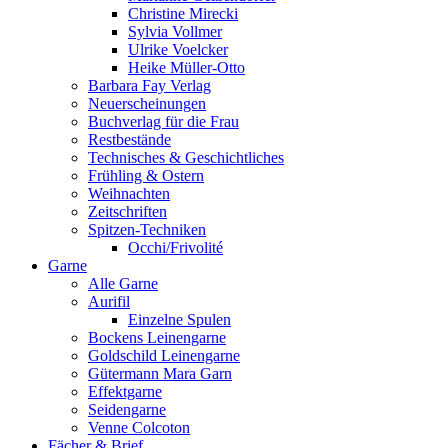
Christine Mirecki
Sylvia Vollmer
Ulrike Voelcker
Heike Müller-Otto
Barbara Fay Verlag
Neuerscheinungen
Buchverlag für die Frau
Restbestände
Technisches & Geschichtliches
Frühling & Ostern
Weihnachten
Zeitschriften
Spitzen-Techniken
Occhi/Frivolité
Garne
Alle Garne
Aurifil
Einzelne Spulen
Bockens Leinengarne
Goldschild Leinengarne
Gütermann Mara Garn
Effektgarne
Seidengarne
Venne Colcoton
Fächer & Brief