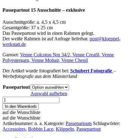
Passepartout 15 Ausschnitte – exklusive
Ausschnittgröße: a. 4,5 x 4,5 cm
Gesamtgröße: 37 x 25 cm
Das Passepartout wird in einen Rahmen gelegt.
Der weiße Rahmen ist auf Anfrage lieferbar.
post@kloeppel-
werkstatt.de
Garnset:
Venne Colcoton Nm 34/2, Venne Creafil, Venne
Polyestergarn, Venne Mohair, Venne Chenil
Der Artikel wurde fotografiert bei:
Schubert Fotografie
–
Werbefotografie aus dem Münsterland
Passepartout
Auswahl aufheben
Passepartout
15
In den Warenkorb
Ausschnitte
auf die Wunschliste
-
auf die Wunschliste
exklusive
Artikelnummer:
n. a.
Kategorie:
Passepartouts
Schlagwörter:
Menge
Accessoires
,
Bobbin Lace
,
Klöppeln
,
Passepartout