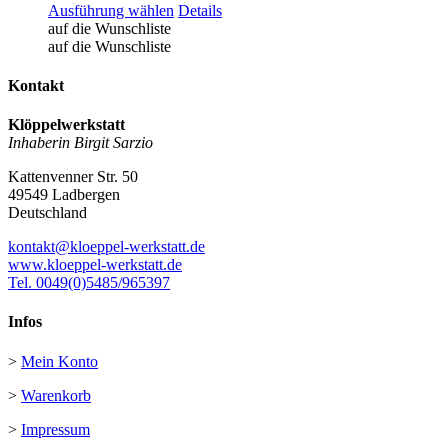
Dieses
Ausführung wählen
Details
Produkt
auf die Wunschliste
weist
auf die Wunschliste
mehrere
Varianten
Kontakt
auf.
Die
Klöppelwerkstatt
Optionen
Inhaberin Birgit Sarzio
können
auf
Kattenvenner Str. 50
der
49549 Ladbergen
Produktseite
Deutschland
gewählt
werden
kontakt@kloeppel-werkstatt.de
www.kloeppel-werkstatt.de
Tel. 0049(0)5485/965397
Infos
>
Mein Konto
>
Warenkorb
>
Impressum