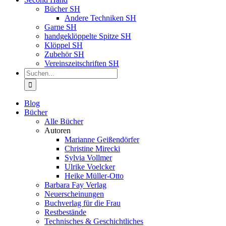
Bücher SH
Andere Techniken SH
Garne SH
handgeklöppelte Spitze SH
Klöppel SH
Zubehör SH
Vereinszeitschriften SH
Suche
nach:
Blog
Bücher
Alle Bücher
Autoren
Marianne Geißendörfer
Christine Mirecki
Sylvia Vollmer
Ulrike Voelcker
Heike Müller-Otto
Barbara Fay Verlag
Neuerscheinungen
Buchverlag für die Frau
Restbestände
Technisches & Geschichtliches