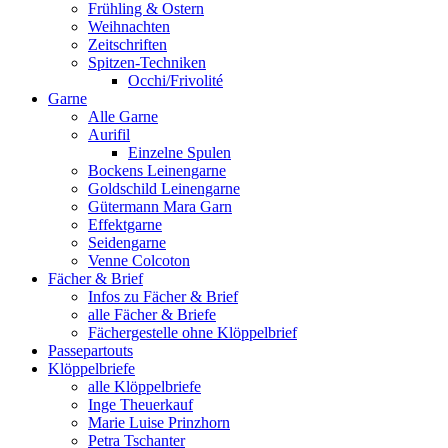
Frühling & Ostern
Weihnachten
Zeitschriften
Spitzen-Techniken
Occhi/Frivolité
Garne
Alle Garne
Aurifil
Einzelne Spulen
Bockens Leinengarne
Goldschild Leinengarne
Gütermann Mara Garn
Effektgarne
Seidengarne
Venne Colcoton
Fächer & Brief
Infos zu Fächer & Brief
alle Fächer & Briefe
Fächergestelle ohne Klöppelbrief
Passepartouts
Klöppelbriefe
alle Klöppelbriefe
Inge Theuerkauf
Marie Luise Prinzhorn
Petra Tschanter