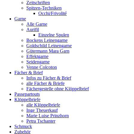
Zeitschriften
Spitzen-Techniken
Occhi/Frivolité
Garne
Alle Garne
Aurifil
Einzelne Spulen
Bockens Leinengarne
Goldschild Leinengarne
Gütermann Mara Garn
Effektgarne
Seidengarne
Venne Colcoton
Fächer & Brief
Infos zu Fächer & Brief
alle Fächer & Briefe
Fächergestelle ohne Klöppelbrief
Passepartouts
Klöppelbriefe
alle Klöppelbriefe
Inge Theuerkauf
Marie Luise Prinzhorn
Petra Tschanter
Schmuck
Zubehör