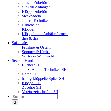
alles in Zubehör
alles für Anfänger
Klöppelzubehör
Stecknadeln
andere Techniken
Gutscheine
Klöppel
Klöppeln mit Anhäkelformen
dies & das
Saisonales
Frühling & Ostern
Sommer & Herbst
Winter & Weihnachten
Second Hand
Bücher SH
Andere Techniken SH
Garne SH
handgeklöppelte Spitze SH
Klöppel SH
Zubehör SH
Vereinszeitschriften SH
Suche
nach: