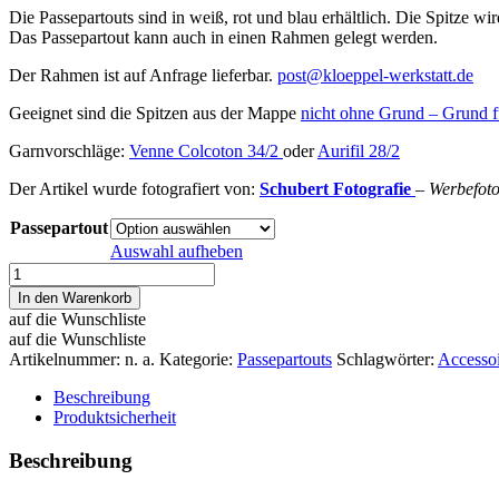
Die Passepartouts sind in weiß, rot und blau erhältlich. Die Spitze 
Das Passepartout kann auch in einen Rahmen gelegt werden.
Der Rahmen ist auf Anfrage lieferbar.
post@kloeppel-werkstatt.de
Geeignet sind die Spitzen aus der Mappe
nicht ohne Grund – Grund 
Garnvorschläge:
Venne Colcoton 34/2
oder
Aurifil 28/2
Der Artikel wurde fotografiert von:
Schubert Fotografie
– Werbefot
Passepartout
Auswahl aufheben
Passepartout
3
In den Warenkorb
Ausschnitte
auf die Wunschliste
32
auf die Wunschliste
cm
Artikelnummer:
n. a.
Kategorie:
Passepartouts
Schlagwörter:
Accessoi
Menge
Beschreibung
Produktsicherheit
Beschreibung