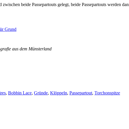
wird zwischen beide Passepartouts gelegt, beide Passepartouts werden d
für Grund
ografie aus dem Münsterland
res
,
Bobbin Lace
,
Gründe
,
Klöppeln
,
Passepartout
,
Torchonspitze