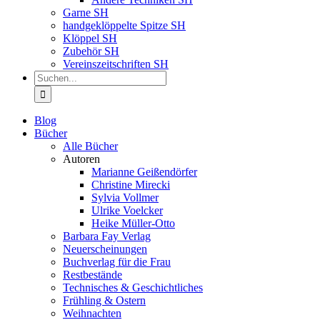
Garne SH
handgeklöppelte Spitze SH
Klöppel SH
Zubehör SH
Vereinszeitschriften SH
Suche
nach:
Blog
Bücher
Alle Bücher
Autoren
Marianne Geißendörfer
Christine Mirecki
Sylvia Vollmer
Ulrike Voelcker
Heike Müller-Otto
Barbara Fay Verlag
Neuerscheinungen
Buchverlag für die Frau
Restbestände
Technisches & Geschichtliches
Frühling & Ostern
Weihnachten