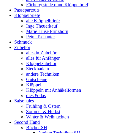
Fächergestelle ohne Klöppelbrief
Passepartouts
Klöppelbriefe
alle Klöppelbriefe
Inge Theuerkauf
Marie Luise Prinzhorn
Petra Tschanter
Schmuck
Zubehör
alles in Zubehör
alles für Anfänger
Klöppelzubehör
Stecknadeln
andere Techniken
Gutscheine
Klöppel
Klöppeln mit Anhäkelformen
dies & das
Saisonales
Frühling & Ostern
Sommer & Herbst
Winter & Weihnachten
Second Hand
Bücher SH
Andere Techniken SH