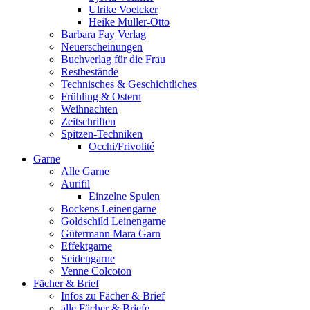
Ulrike Voelcker
Heike Müller-Otto
Barbara Fay Verlag
Neuerscheinungen
Buchverlag für die Frau
Restbestände
Technisches & Geschichtliches
Frühling & Ostern
Weihnachten
Zeitschriften
Spitzen-Techniken
Occhi/Frivolité
Garne
Alle Garne
Aurifil
Einzelne Spulen
Bockens Leinengarne
Goldschild Leinengarne
Gütermann Mara Garn
Effektgarne
Seidengarne
Venne Colcoton
Fächer & Brief
Infos zu Fächer & Brief
alle Fächer & Briefe