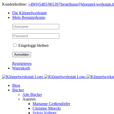
Skip
Kundenhotline:
+49(0)5485/965397
|
bestellung@kloeppel-werkstatt.d
to
Die Klöppelwerkstatt
content
Mein Benutzerkonto
Eingeloggt bleiben
Registrieren
Warenkorb
Blog
Bücher
Alle Bücher
Autoren
Marianne Geißendörfer
Christine Mirecki
Sylvia Vollmer