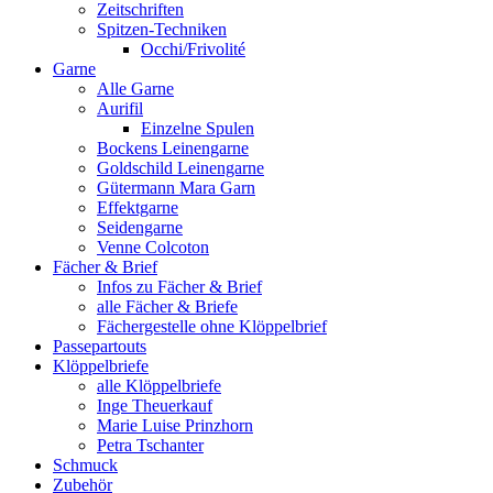
Zeitschriften
Spitzen-Techniken
Occhi/Frivolité
Garne
Alle Garne
Aurifil
Einzelne Spulen
Bockens Leinengarne
Goldschild Leinengarne
Gütermann Mara Garn
Effektgarne
Seidengarne
Venne Colcoton
Fächer & Brief
Infos zu Fächer & Brief
alle Fächer & Briefe
Fächergestelle ohne Klöppelbrief
Passepartouts
Klöppelbriefe
alle Klöppelbriefe
Inge Theuerkauf
Marie Luise Prinzhorn
Petra Tschanter
Schmuck
Zubehör