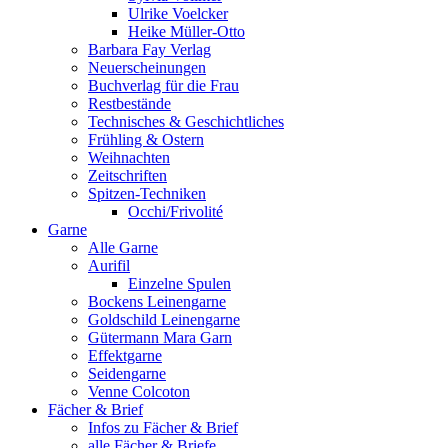
Ulrike Voelcker
Heike Müller-Otto
Barbara Fay Verlag
Neuerscheinungen
Buchverlag für die Frau
Restbestände
Technisches & Geschichtliches
Frühling & Ostern
Weihnachten
Zeitschriften
Spitzen-Techniken
Occhi/Frivolité
Garne
Alle Garne
Aurifil
Einzelne Spulen
Bockens Leinengarne
Goldschild Leinengarne
Gütermann Mara Garn
Effektgarne
Seidengarne
Venne Colcoton
Fächer & Brief
Infos zu Fächer & Brief
alle Fächer & Briefe