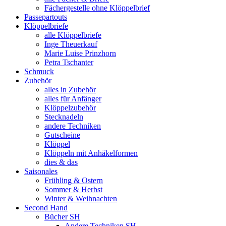
Fächergestelle ohne Klöppelbrief
Passepartouts
Klöppelbriefe
alle Klöppelbriefe
Inge Theuerkauf
Marie Luise Prinzhorn
Petra Tschanter
Schmuck
Zubehör
alles in Zubehör
alles für Anfänger
Klöppelzubehör
Stecknadeln
andere Techniken
Gutscheine
Klöppel
Klöppeln mit Anhäkelformen
dies & das
Saisonales
Frühling & Ostern
Sommer & Herbst
Winter & Weihnachten
Second Hand
Bücher SH
Andere Techniken SH