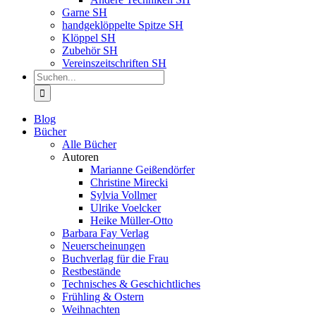
Garne SH
handgeklöppelte Spitze SH
Klöppel SH
Zubehör SH
Vereinszeitschriften SH
Suche
nach:
Blog
Bücher
Alle Bücher
Autoren
Marianne Geißendörfer
Christine Mirecki
Sylvia Vollmer
Ulrike Voelcker
Heike Müller-Otto
Barbara Fay Verlag
Neuerscheinungen
Buchverlag für die Frau
Restbestände
Technisches & Geschichtliches
Frühling & Ostern
Weihnachten