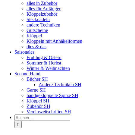
alles in Zubehör
alles für Anfänger
Klöppelzubehör
Stecknadeln
andere Techniken
Gutscheine
Klöppel
Klöppeln mit Anhäkelformen
dies & das
Saisonales
Frühling & Ostern
Sommer & Herbst
Winter & Weihnachten
Second Hand
Bücher SH
Andere Techniken SH
Garne SH
handgeklöppelte Spitze SH
Klöppel SH
Zubehör SH
Vereinszeitschriften SH
Suche
nach: