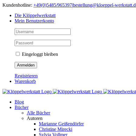
Skip
Kundenhotline:
+49(0)5485/965397
|
bestellung@kloeppel-werkstatt.d
to
Die Klöppelwerkstatt
content
Mein Benutzerkonto
Eingeloggt bleiben
Registrieren
Warenkorb
Blog
Bücher
Alle Bücher
Autoren
Marianne Geißendörfer
Christine Mirecki
Sylvia Vollmer