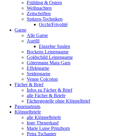
Frühling & Ostern
Weihnachten
Zeitschriften
Spitzen-Techniken
Occhi/Frivolité
Garne
Alle Garne
Aurifil
Einzelne Spulen
Bockens Leinengarne
Goldschild Leinengarne
Gütermann Mara Garn
Effektgarne
Seidengarne
Venne Colcoton
Fächer & Brief
Infos zu Fächer & Brief
alle Fächer & Briefe
Fächergestelle ohne Klöppelbrief
Passepartouts
Klöppelbriefe
alle Klöppelbriefe
Inge Theuerkauf
Marie Luise Prinzhorn
Petra Tschanter