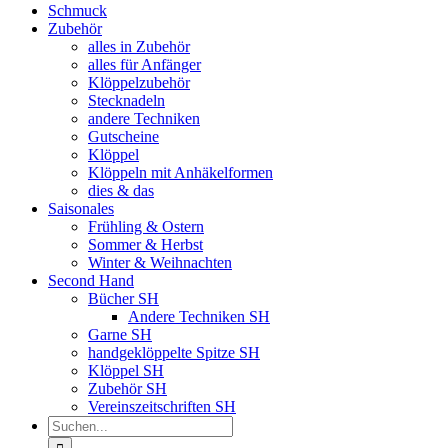
Schmuck
Zubehör
alles in Zubehör
alles für Anfänger
Klöppelzubehör
Stecknadeln
andere Techniken
Gutscheine
Klöppel
Klöppeln mit Anhäkelformen
dies & das
Saisonales
Frühling & Ostern
Sommer & Herbst
Winter & Weihnachten
Second Hand
Bücher SH
Andere Techniken SH
Garne SH
handgeklöppelte Spitze SH
Klöppel SH
Zubehör SH
Vereinszeitschriften SH
Suche
nach: