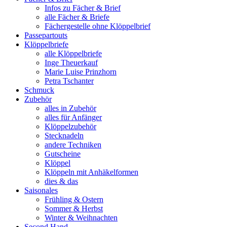
Infos zu Fächer & Brief
alle Fächer & Briefe
Fächergestelle ohne Klöppelbrief
Passepartouts
Klöppelbriefe
alle Klöppelbriefe
Inge Theuerkauf
Marie Luise Prinzhorn
Petra Tschanter
Schmuck
Zubehör
alles in Zubehör
alles für Anfänger
Klöppelzubehör
Stecknadeln
andere Techniken
Gutscheine
Klöppel
Klöppeln mit Anhäkelformen
dies & das
Saisonales
Frühling & Ostern
Sommer & Herbst
Winter & Weihnachten
Second Hand