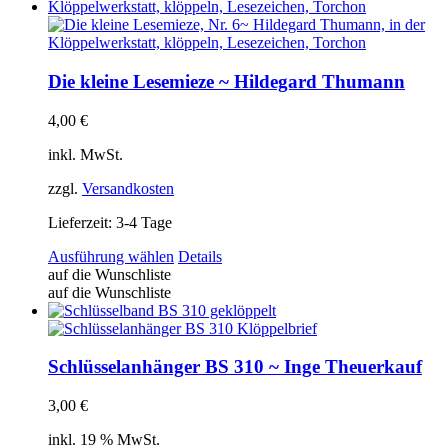
Die kleine Lesemieze ~ Hildegard Thumann
4,00
€
inkl. MwSt.
zzgl.
Versandkosten
Lieferzeit:
3-4 Tage
Dieses
Ausführung wählen
Details
Produkt
auf die Wunschliste
weist
auf die Wunschliste
mehrere
Varianten
auf.
Die
Schlüsselanhänger BS 310 ~ Inge Theuerkauf
Optionen
können
3,00
€
auf
der
inkl. 19 % MwSt.