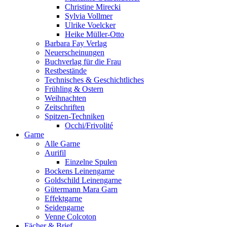
Christine Mirecki
Sylvia Vollmer
Ulrike Voelcker
Heike Müller-Otto
Barbara Fay Verlag
Neuerscheinungen
Buchverlag für die Frau
Restbestände
Technisches & Geschichtliches
Frühling & Ostern
Weihnachten
Zeitschriften
Spitzen-Techniken
Occhi/Frivolité
Garne
Alle Garne
Aurifil
Einzelne Spulen
Bockens Leinengarne
Goldschild Leinengarne
Gütermann Mara Garn
Effektgarne
Seidengarne
Venne Colcoton
Fächer & Brief