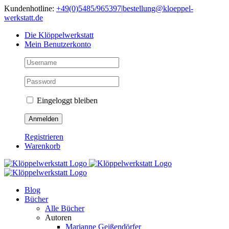
Skip
Kundenhotline:
+49(0)5485/965397
|
bestellung@kloeppel-
to
werkstatt.de
content
Die Klöppelwerkstatt
Mein Benutzerkonto
Eingeloggt bleiben
Registrieren
Warenkorb
Blog
Bücher
Alle Bücher
Autoren
Marianne Geißendörfer