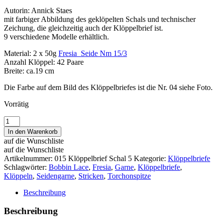
Autorin: Annick Staes
mit farbiger Abbildung des geklöpelten Schals und technischer
Zeichung, die gleichzeitig auch der Klöppelbrief ist.
9 verschiedene Modelle erhältlich.
Material: 2 x 50g
Fresia Seide Nm 15/3
Anzahl Klöppel: 42 Paare
Breite: ca.19 cm
Die Farbe auf dem Bild des Klöppelbriefes ist die Nr. 04 siehe Foto.
Vorrätig
Schal
5
In den Warenkorb
für
auf die Wunschliste
Fresia
auf die Wunschliste
Seide
Artikelnummer:
015 Klöppelbrief Schal 5
Kategorie:
Klöppelbriefe
Menge
Schlagwörter:
Bobbin Lace
,
Fresia
,
Garne
,
Klöppelbriefe
,
Klöppeln
,
Seidengarne
,
Stricken
,
Torchonspitze
Beschreibung
Beschreibung