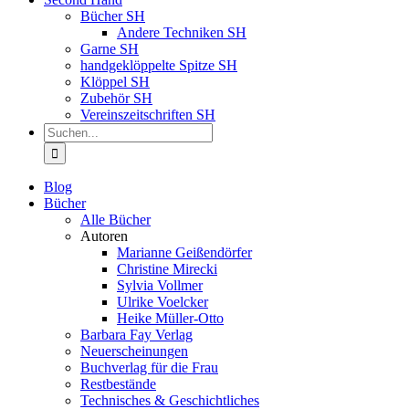
Bücher SH
Andere Techniken SH
Garne SH
handgeklöppelte Spitze SH
Klöppel SH
Zubehör SH
Vereinszeitschriften SH
Suche
nach:
Blog
Bücher
Alle Bücher
Autoren
Marianne Geißendörfer
Christine Mirecki
Sylvia Vollmer
Ulrike Voelcker
Heike Müller-Otto
Barbara Fay Verlag
Neuerscheinungen
Buchverlag für die Frau
Restbestände
Technisches & Geschichtliches