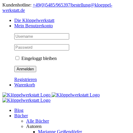
Skip
Kundenhotline:
+49(0)5485/965397
|
bestellung@kloeppel-
to
werkstatt.de
content
Die Klöppelwerkstatt
Mein Benutzerkonto
Eingeloggt bleiben
Registrieren
Warenkorb
Blog
Bücher
Alle Bücher
Autoren
Marianne Geißendörfer