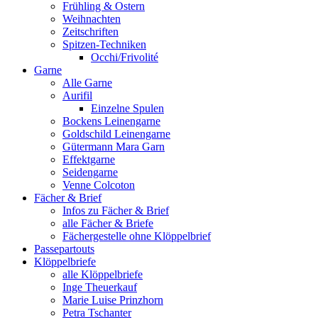
Frühling & Ostern
Weihnachten
Zeitschriften
Spitzen-Techniken
Occhi/Frivolité
Garne
Alle Garne
Aurifil
Einzelne Spulen
Bockens Leinengarne
Goldschild Leinengarne
Gütermann Mara Garn
Effektgarne
Seidengarne
Venne Colcoton
Fächer & Brief
Infos zu Fächer & Brief
alle Fächer & Briefe
Fächergestelle ohne Klöppelbrief
Passepartouts
Klöppelbriefe
alle Klöppelbriefe
Inge Theuerkauf
Marie Luise Prinzhorn
Petra Tschanter