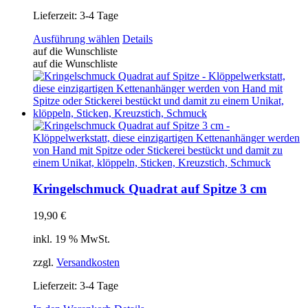
Lieferzeit:
3-4 Tage
Dieses
Ausführung wählen
Details
Produkt
auf die Wunschliste
weist
auf die Wunschliste
mehrere
Varianten
auf.
Die
Optionen
können
auf
der
Produktseite
gewählt
Kringelschmuck Quadrat auf Spitze 3 cm
werden
19,90
€
inkl. 19 % MwSt.
zzgl.
Versandkosten
Lieferzeit:
3-4 Tage