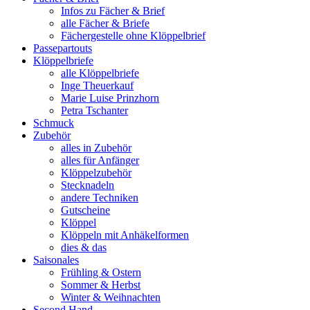
Infos zu Fächer & Brief
alle Fächer & Briefe
Fächergestelle ohne Klöppelbrief
Passepartouts
Klöppelbriefe
alle Klöppelbriefe
Inge Theuerkauf
Marie Luise Prinzhorn
Petra Tschanter
Schmuck
Zubehör
alles in Zubehör
alles für Anfänger
Klöppelzubehör
Stecknadeln
andere Techniken
Gutscheine
Klöppel
Klöppeln mit Anhäkelformen
dies & das
Saisonales
Frühling & Ostern
Sommer & Herbst
Winter & Weihnachten
Second Hand