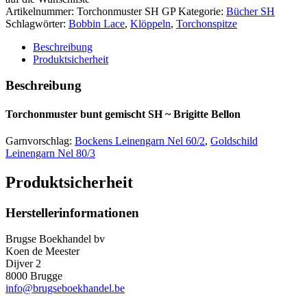
SH
Artikelnummer:
Torchonmuster SH GP
Kategorie:
Bücher SH
~
Schlagwörter:
Bobbin Lace
,
Klöppeln
,
Torchonspitze
Brigitte
Bellon
Beschreibung
Menge
Produktsicherheit
Beschreibung
Torchonmuster bunt gemischt SH ~ Brigitte Bellon
Garnvorschlag:
Bockens Leinengarn Nel 60/2
,
Goldschild
Leinengarn Nel 80/3
Produktsicherheit
Herstellerinformationen
Brugse Boekhandel bv
Koen de Meester
Dijver 2
8000 Brugge
info@brugseboekhandel.be