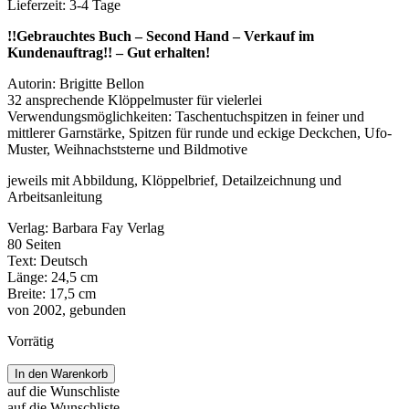
Lieferzeit:
3-4 Tage
!!Gebrauchtes Buch – Second Hand – Verkauf im
Kundenauftrag!! –
Gut erhalten!
Autorin: Brigitte Bellon
32 ansprechende Klöppelmuster für vielerlei
Verwendungsmöglichkeiten: Taschentuchspitzen in feiner und
mittlerer Garnstärke, Spitzen für runde und eckige Deckchen, Ufo-
Muster, Weihnachststerne und Bildmotive
jeweils mit Abbildung, Klöppelbrief, Detailzeichnung und
Arbeitsanleitung
Verlag: Barbara Fay Verlag
80 Seiten
Text: Deutsch
Länge: 24,5 cm
Breite: 17,5 cm
von 2002, gebunden
Vorrätig
Torchonmuster
In den Warenkorb
bunt
auf die Wunschliste
gemischt
auf die Wunschliste