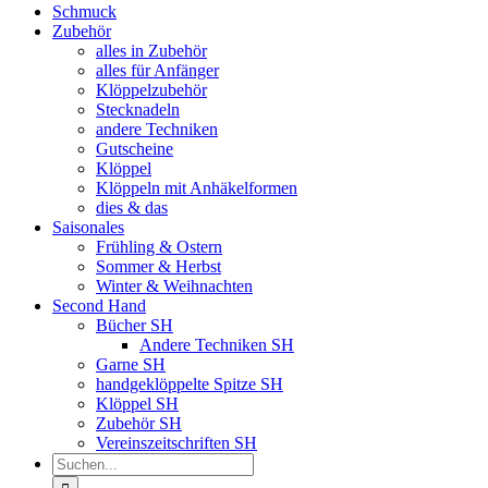
Schmuck
Zubehör
alles in Zubehör
alles für Anfänger
Klöppelzubehör
Stecknadeln
andere Techniken
Gutscheine
Klöppel
Klöppeln mit Anhäkelformen
dies & das
Saisonales
Frühling & Ostern
Sommer & Herbst
Winter & Weihnachten
Second Hand
Bücher SH
Andere Techniken SH
Garne SH
handgeklöppelte Spitze SH
Klöppel SH
Zubehör SH
Vereinszeitschriften SH
Suche
nach: