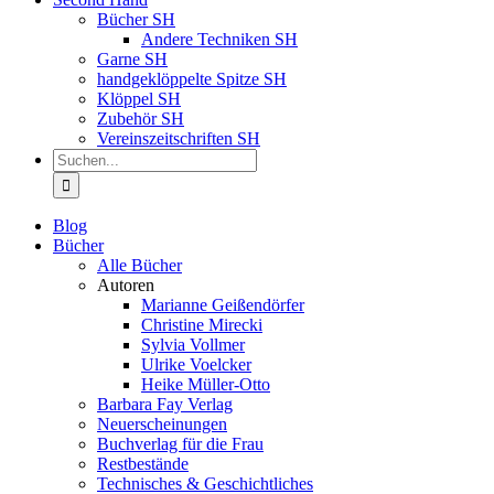
Bücher SH
Andere Techniken SH
Garne SH
handgeklöppelte Spitze SH
Klöppel SH
Zubehör SH
Vereinszeitschriften SH
Suche
nach:
Blog
Bücher
Alle Bücher
Autoren
Marianne Geißendörfer
Christine Mirecki
Sylvia Vollmer
Ulrike Voelcker
Heike Müller-Otto
Barbara Fay Verlag
Neuerscheinungen
Buchverlag für die Frau
Restbestände
Technisches & Geschichtliches