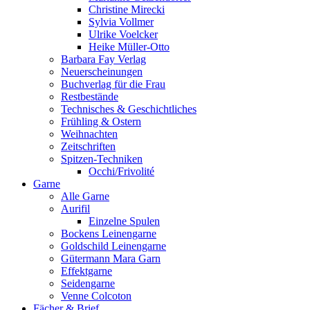
Christine Mirecki
Sylvia Vollmer
Ulrike Voelcker
Heike Müller-Otto
Barbara Fay Verlag
Neuerscheinungen
Buchverlag für die Frau
Restbestände
Technisches & Geschichtliches
Frühling & Ostern
Weihnachten
Zeitschriften
Spitzen-Techniken
Occhi/Frivolité
Garne
Alle Garne
Aurifil
Einzelne Spulen
Bockens Leinengarne
Goldschild Leinengarne
Gütermann Mara Garn
Effektgarne
Seidengarne
Venne Colcoton
Fächer & Brief