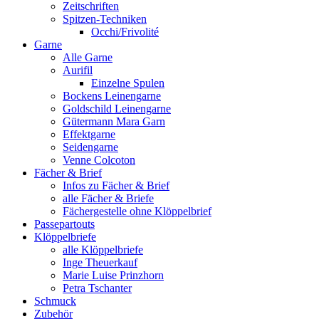
Zeitschriften
Spitzen-Techniken
Occhi/Frivolité
Garne
Alle Garne
Aurifil
Einzelne Spulen
Bockens Leinengarne
Goldschild Leinengarne
Gütermann Mara Garn
Effektgarne
Seidengarne
Venne Colcoton
Fächer & Brief
Infos zu Fächer & Brief
alle Fächer & Briefe
Fächergestelle ohne Klöppelbrief
Passepartouts
Klöppelbriefe
alle Klöppelbriefe
Inge Theuerkauf
Marie Luise Prinzhorn
Petra Tschanter
Schmuck
Zubehör