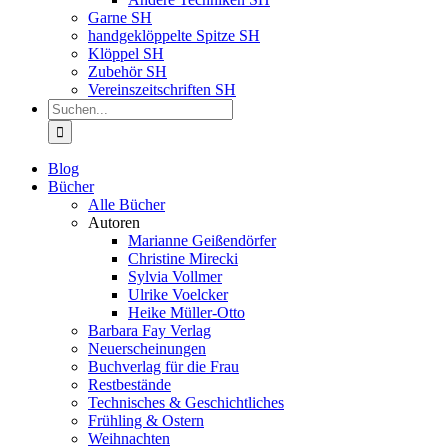
Garne SH
handgeklöppelte Spitze SH
Klöppel SH
Zubehör SH
Vereinszeitschriften SH
Suche
nach:
Blog
Bücher
Alle Bücher
Autoren
Marianne Geißendörfer
Christine Mirecki
Sylvia Vollmer
Ulrike Voelcker
Heike Müller-Otto
Barbara Fay Verlag
Neuerscheinungen
Buchverlag für die Frau
Restbestände
Technisches & Geschichtliches
Frühling & Ostern
Weihnachten