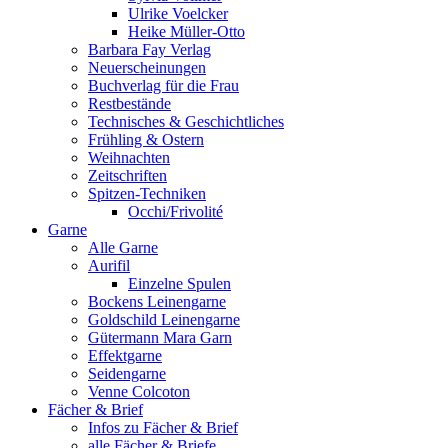
Ulrike Voelcker
Heike Müller-Otto
Barbara Fay Verlag
Neuerscheinungen
Buchverlag für die Frau
Restbestände
Technisches & Geschichtliches
Frühling & Ostern
Weihnachten
Zeitschriften
Spitzen-Techniken
Occhi/Frivolité
Garne
Alle Garne
Aurifil
Einzelne Spulen
Bockens Leinengarne
Goldschild Leinengarne
Gütermann Mara Garn
Effektgarne
Seidengarne
Venne Colcoton
Fächer & Brief
Infos zu Fächer & Brief
alle Fächer & Briefe