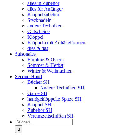
alles in Zubehör
alles für Anfänger
Klöppelzubehör
Stecknadeln
andere Techniken
Gutscheine
Klöppel
Klöppeln mit Anhäkelformen
dies & das
Saisonales
Frühling & Ostern
Sommer & Herbst
Winter & Weihnachten
Second Hand
Bücher SH
Andere Techniken SH
Garne SH
handgeklöppelte Spitze SH
Klöppel SH
Zubehör SH
Vereinszeitschriften SH
Suche
nach: