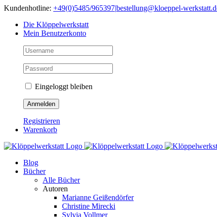
Skip
Kundenhotline:
+49(0)5485/965397
|
bestellung@kloeppel-werkstatt.d
to
Die Klöppelwerkstatt
content
Mein Benutzerkonto
Eingeloggt bleiben
Registrieren
Warenkorb
Blog
Bücher
Alle Bücher
Autoren
Marianne Geißendörfer
Christine Mirecki
Sylvia Vollmer