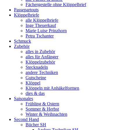
Fächergestelle ohne Klöppelbrief
Passepartouts
Klöppelbriefe
alle Klöppelbriefe
Inge Theuerkauf
Marie Luise Prinzhorn
Petra Tschanter
Schmuck
Zubehör
alles in Zubehör
alles für Anfänger
Klöppelzubehör
Stecknadeln
andere Techniken
Gutscheine
Klöppel
Klöppeln mit Anhäkelformen
dies & das
Saisonales
Frühling & Ostern
Sommer & Herbst
Winter & Weihnachten
Second Hand
Bücher SH
Andere Techniken SH