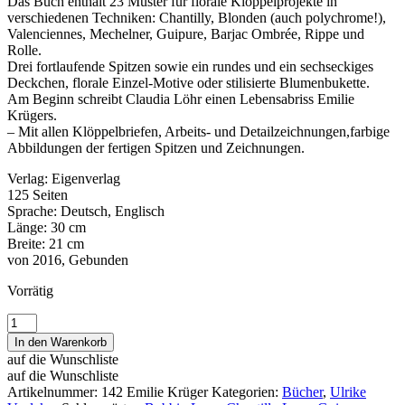
Das Buch enthält 23 Muster für florale Klöppelprojekte in
verschiedenen Techniken: Chantilly, Blonden (auch polychrome!),
Valenciennes, Mechelner, Guipure, Barjac Ombrée, Rippe und
Rolle.
Drei fortlaufende Spitzen sowie ein rundes und ein sechseckiges
Deckchen, florale Einzel-Motive oder stilisierte Blumenbukette.
Am Beginn schreibt Claudia Löhr einen Lebensabriss Emilie
Krügers.
– Mit allen Klöppelbriefen, Arbeits- und Detailzeichnungen,farbige
Abbildungen der fertigen Spitzen und Zeichnungen.
Verlag: Eigenverlag
125 Seiten
Sprache: Deutsch, Englisch
Länge: 30 cm
Breite: 21 cm
von 2016, Gebunden
Vorrätig
Emilie
Krüger
In den Warenkorb
~
auf die Wunschliste
Ulrike
auf die Wunschliste
Voelcker
Artikelnummer:
142 Emilie Krüger
Kategorien:
Bücher
,
Ulrike
Menge