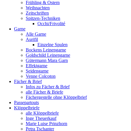
Frühling & Ostern
Weihnachten
Zeitschriften
Spitzen-Techniken
Occhi/Frivolité
Garne
Alle Garne
Aurifil
Einzelne Spulen
Bockens Leinengarne
Goldschild Leinengarne
Gütermann Mara Garn
Effektgarne
Seidengarne
Venne Colcoton
Fächer & Brief
Infos zu Fächer & Brief
alle Fächer & Briefe
Fächergestelle ohne Klöppelbrief
Passepartouts
Klöppelbriefe
alle Klöppelbriefe
Inge Theuerkauf
Marie Luise Prinzhorn
Petra Tschanter