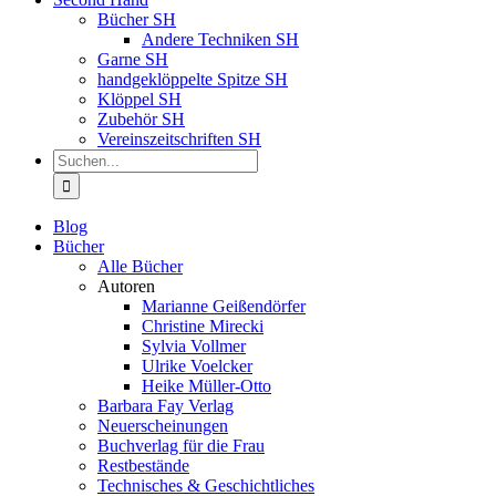
Bücher SH
Andere Techniken SH
Garne SH
handgeklöppelte Spitze SH
Klöppel SH
Zubehör SH
Vereinszeitschriften SH
Suche
nach:
Blog
Bücher
Alle Bücher
Autoren
Marianne Geißendörfer
Christine Mirecki
Sylvia Vollmer
Ulrike Voelcker
Heike Müller-Otto
Barbara Fay Verlag
Neuerscheinungen
Buchverlag für die Frau
Restbestände
Technisches & Geschichtliches