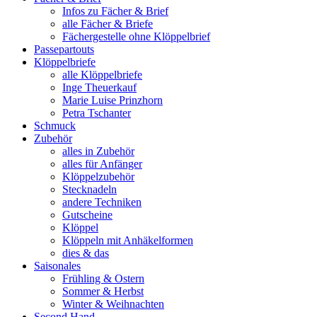
Infos zu Fächer & Brief
alle Fächer & Briefe
Fächergestelle ohne Klöppelbrief
Passepartouts
Klöppelbriefe
alle Klöppelbriefe
Inge Theuerkauf
Marie Luise Prinzhorn
Petra Tschanter
Schmuck
Zubehör
alles in Zubehör
alles für Anfänger
Klöppelzubehör
Stecknadeln
andere Techniken
Gutscheine
Klöppel
Klöppeln mit Anhäkelformen
dies & das
Saisonales
Frühling & Ostern
Sommer & Herbst
Winter & Weihnachten
Second Hand