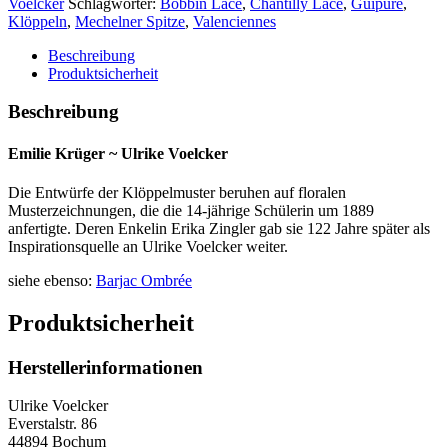
Voelcker
Schlagwörter:
Bobbin Lace
,
Chantilly Lace
,
Guipure
,
Klöppeln
,
Mechelner Spitze
,
Valenciennes
Beschreibung
Produktsicherheit
Beschreibung
Emilie Krüger ~ Ulrike Voelcker
Die Entwürfe der Klöppelmuster beruhen auf floralen
Musterzeichnungen, die die 14-jährige Schülerin um 1889
anfertigte. Deren Enkelin Erika Zingler gab sie 122 Jahre später als
Inspirationsquelle an Ulrike Voelcker weiter.
siehe ebenso:
Barjac Ombrée
Produktsicherheit
Herstellerinformationen
Ulrike Voelcker
Everstalstr. 86
44894 Bochum