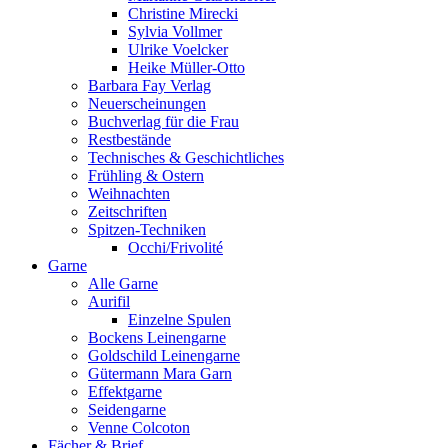
Christine Mirecki
Sylvia Vollmer
Ulrike Voelcker
Heike Müller-Otto
Barbara Fay Verlag
Neuerscheinungen
Buchverlag für die Frau
Restbestände
Technisches & Geschichtliches
Frühling & Ostern
Weihnachten
Zeitschriften
Spitzen-Techniken
Occhi/Frivolité
Garne
Alle Garne
Aurifil
Einzelne Spulen
Bockens Leinengarne
Goldschild Leinengarne
Gütermann Mara Garn
Effektgarne
Seidengarne
Venne Colcoton
Fächer & Brief