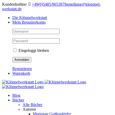
Skip
Kundenhotline:
+49(0)5485/965397
|
bestellung@kloeppel-
to
werkstatt.de
content
Die Klöppelwerkstatt
Mein Benutzerkonto
Eingeloggt bleiben
Registrieren
Warenkorb
Blog
Bücher
Alle Bücher
Autoren
Marianne Geißendörfer