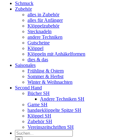
Schmuck
Zubehör
alles in Zubehör
alles für Anfänger
Klöppelzubehör
Stecknadeln
andere Techniken
Gutscheine
Klöppel
Klöppeln mit Anhäkelformen
dies & das
Saisonales
Frühling & Ostern
Sommer & Herbst
Winter & Weihnachten
Second Hand
Bücher SH
Andere Techniken SH
Garne SH
handgeklöppelte Spitze SH
Klöppel SH
Zubehör SH
Vereinszeitschriften SH
Suche
nach: