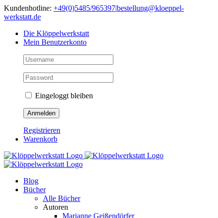
Skip
Kundenhotline:
+49(0)5485/965397
|
bestellung@kloeppel-
to
werkstatt.de
content
Die Klöppelwerkstatt
Mein Benutzerkonto
Eingeloggt bleiben
Registrieren
Warenkorb
Blog
Bücher
Alle Bücher
Autoren
Marianne Geißendörfer