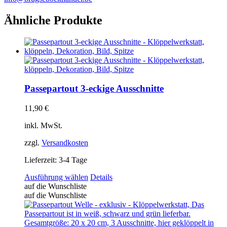
Ähnliche Produkte
Passepartout 3-eckige Ausschnitte
11,90
€
inkl. MwSt.
zzgl.
Versandkosten
Lieferzeit:
3-4 Tage
Dieses
Ausführung wählen
Details
Produkt
auf die Wunschliste
weist
auf die Wunschliste
mehrere
Varianten
auf.