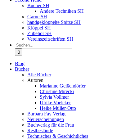
Bücher SH
Andere Techniken SH
Garne SH
handgeklöppelte Spitze SH
Klöppel SH
Zubehör SH
Vereinszeitschriften SH
Suche
nach:
Blog
Bücher
Alle Bücher
Autoren
Marianne Geißendörfer
Christine Mirecki
Sylvia Vollmer
Ulrike Voelcker
Heike Müller-Otto
Barbara Fay Verlag
Neuerscheinungen
Buchverlag für die Frau
Restbestände
Technisches & Geschichtliches