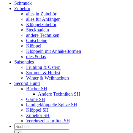
Schmuck
Zubehör
alles in Zubehör
alles für Anfänger
Klöppelzubehör
Stecknadeln
andere Techniken
Gutscheine
Klöppel
Klöppeln mit Anhäkelformen
dies & das
Saisonales
Frühling & Ostern
Sommer & Herbst
Winter & Weihnachten
Second Hand
Bücher SH
Andere Techniken SH
Garne SH
handgeklöppelte Spitze SH
Klöppel SH
Zubehör SH
Vereinszeitschriften SH
Suche
nach: