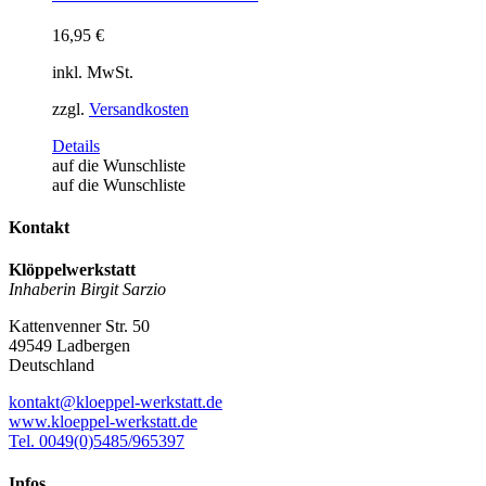
gewählt
werden
16,95
€
inkl. MwSt.
zzgl.
Versandkosten
Details
auf die Wunschliste
auf die Wunschliste
Kontakt
Klöppelwerkstatt
Inhaberin Birgit Sarzio
Kattenvenner Str. 50
49549 Ladbergen
Deutschland
kontakt@kloeppel-werkstatt.de
www.kloeppel-werkstatt.de
Tel. 0049(0)5485/965397
Infos