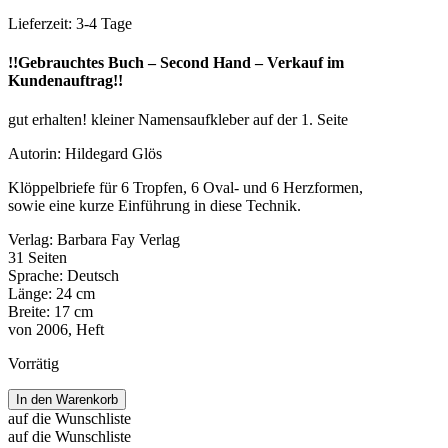
Lieferzeit:
3-4 Tage
!!Gebrauchtes Buch – Second Hand – Verkauf im
Kundenauftrag!!
gut erhalten! kleiner Namensaufkleber auf der 1. Seite
Autorin: Hildegard Glös
Klöppelbriefe für 6 Tropfen, 6 Oval- und 6 Herzformen,
sowie eine kurze Einführung in diese Technik.
Verlag: Barbara Fay Verlag
31 Seiten
Sprache: Deutsch
Länge: 24 cm
Breite: 17 cm
von 2006, Heft
Vorrätig
Kleine
In den Warenkorb
Schmuckstücke
auf die Wunschliste
in
auf die Wunschliste