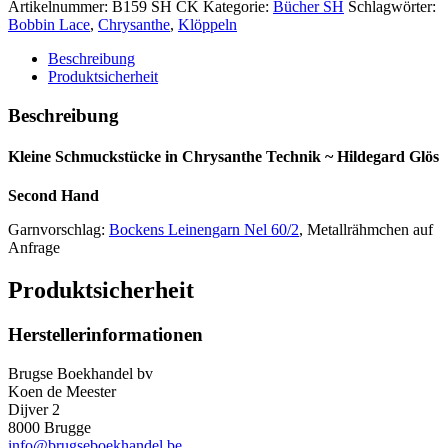
Chrysanthe
Artikelnummer:
B159 SH CK
Kategorie:
Bücher SH
Schlagwörter:
Technik
Bobbin Lace
,
Chrysanthe
,
Klöppeln
~
Hildegard
Beschreibung
Glös
Produktsicherheit
Menge
Beschreibung
Kleine Schmuckstücke in Chrysanthe Technik ~ Hildegard Glös
Second Hand
Garnvorschlag:
Bockens Leinengarn Nel 60/2
, Metallrähmchen auf
Anfrage
Produktsicherheit
Herstellerinformationen
Brugse Boekhandel bv
Koen de Meester
Dijver 2
8000 Brugge
info@brugseboekhandel.be