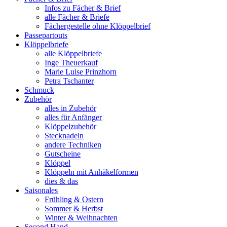
Infos zu Fächer & Brief
alle Fächer & Briefe
Fächergestelle ohne Klöppelbrief
Passepartouts
Klöppelbriefe
alle Klöppelbriefe
Inge Theuerkauf
Marie Luise Prinzhorn
Petra Tschanter
Schmuck
Zubehör
alles in Zubehör
alles für Anfänger
Klöppelzubehör
Stecknadeln
andere Techniken
Gutscheine
Klöppel
Klöppeln mit Anhäkelformen
dies & das
Saisonales
Frühling & Ostern
Sommer & Herbst
Winter & Weihnachten
Second Hand