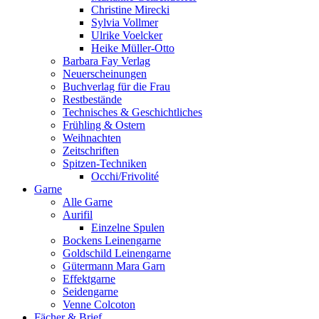
Christine Mirecki
Sylvia Vollmer
Ulrike Voelcker
Heike Müller-Otto
Barbara Fay Verlag
Neuerscheinungen
Buchverlag für die Frau
Restbestände
Technisches & Geschichtliches
Frühling & Ostern
Weihnachten
Zeitschriften
Spitzen-Techniken
Occhi/Frivolité
Garne
Alle Garne
Aurifil
Einzelne Spulen
Bockens Leinengarne
Goldschild Leinengarne
Gütermann Mara Garn
Effektgarne
Seidengarne
Venne Colcoton
Fächer & Brief