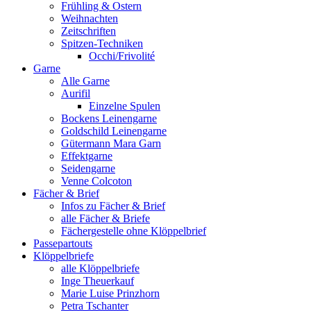
Frühling & Ostern
Weihnachten
Zeitschriften
Spitzen-Techniken
Occhi/Frivolité
Garne
Alle Garne
Aurifil
Einzelne Spulen
Bockens Leinengarne
Goldschild Leinengarne
Gütermann Mara Garn
Effektgarne
Seidengarne
Venne Colcoton
Fächer & Brief
Infos zu Fächer & Brief
alle Fächer & Briefe
Fächergestelle ohne Klöppelbrief
Passepartouts
Klöppelbriefe
alle Klöppelbriefe
Inge Theuerkauf
Marie Luise Prinzhorn
Petra Tschanter