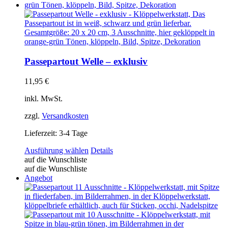
Die
Optionen
können
auf
der
Produktseite
gewählt
Passepartout Welle – exklusiv
werden
11,95
€
inkl. MwSt.
zzgl.
Versandkosten
Lieferzeit:
3-4 Tage
Dieses
Ausführung wählen
Details
Produkt
auf die Wunschliste
weist
auf die Wunschliste
mehrere
Angebot
Varianten
auf.
Die
Optionen
können