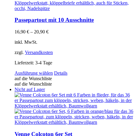
auf
der
Produktseite
gewählt
Passepartout mit 10 Ausschnitte
werden
16,90
€
–
20,90
€
inkl. MwSt.
zzgl.
Versandkosten
Lieferzeit:
3-4 Tage
Dieses
Ausführung wählen
Details
Produkt
auf die Wunschliste
weist
auf die Wunschliste
mehrere
Nicht auf Lager
Varianten
auf.
Die
Optionen
können
auf
der
Produktseite
Venne Colcoton 6er Set