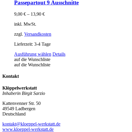
Passepartout 9 Ausschnitte
9,00
€
–
13,90
€
inkl. MwSt.
zzgl.
Versandkosten
Lieferzeit:
3-4 Tage
Dieses
Ausführung wählen
Details
Produkt
auf die Wunschliste
weist
auf die Wunschliste
mehrere
Varianten
Kontakt
auf.
Die
Klöppelwerkstatt
Optionen
Inhaberin Birgit Sarzio
können
auf
Kattenvenner Str. 50
der
49549 Ladbergen
Produktseite
Deutschland
gewählt
werden
kontakt@kloeppel-werkstatt.de
www.kloeppel-werkstatt.de