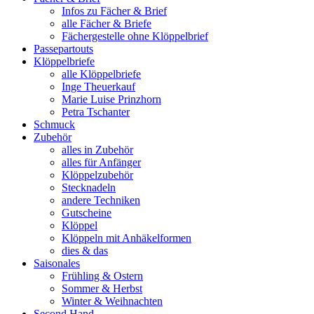
Infos zu Fächer & Brief
alle Fächer & Briefe
Fächergestelle ohne Klöppelbrief
Passepartouts
Klöppelbriefe
alle Klöppelbriefe
Inge Theuerkauf
Marie Luise Prinzhorn
Petra Tschanter
Schmuck
Zubehör
alles in Zubehör
alles für Anfänger
Klöppelzubehör
Stecknadeln
andere Techniken
Gutscheine
Klöppel
Klöppeln mit Anhäkelformen
dies & das
Saisonales
Frühling & Ostern
Sommer & Herbst
Winter & Weihnachten
Second Hand