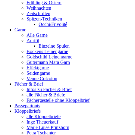
Frühling & Ostern
Weihnachten
Zeitschriften
Spitzen-Techniken
Occhi/Frivolité
Garne
Alle Garne
Aurifil
Einzelne Spulen
Bockens Leinengarne
Goldschild Leinengarne
Gütermann Mara Garn
Effektgarne
Seidengarne
Venne Colcoton
Fächer & Brief
Infos zu Fächer & Brief
alle Fächer & Briefe
Fächergestelle ohne Klöppelbrief
Passepartouts
Klöppelbriefe
alle Klöppelbriefe
Inge Theuerkauf
Marie Luise Prinzhorn
Petra Tschanter