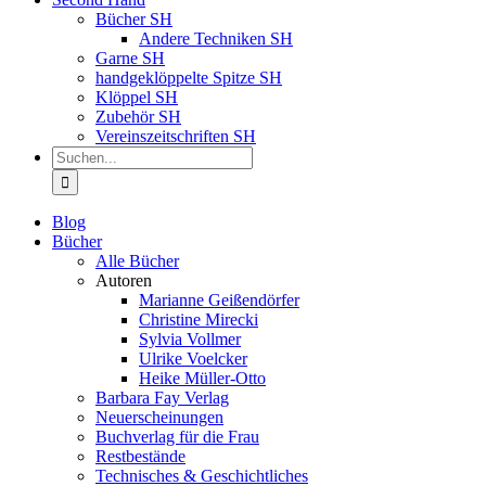
Bücher SH
Andere Techniken SH
Garne SH
handgeklöppelte Spitze SH
Klöppel SH
Zubehör SH
Vereinszeitschriften SH
Suche
nach:
Blog
Bücher
Alle Bücher
Autoren
Marianne Geißendörfer
Christine Mirecki
Sylvia Vollmer
Ulrike Voelcker
Heike Müller-Otto
Barbara Fay Verlag
Neuerscheinungen
Buchverlag für die Frau
Restbestände
Technisches & Geschichtliches