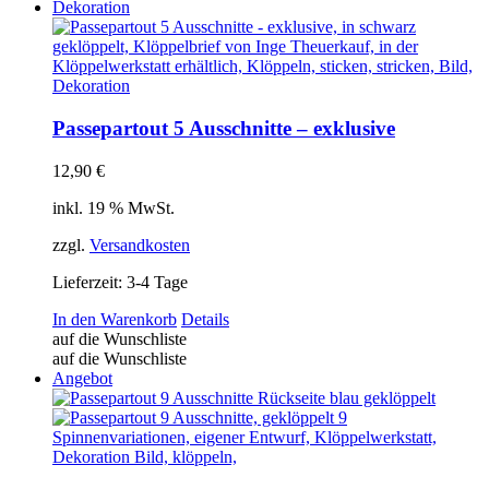
Die
Optionen
können
auf
der
Produktseite
gewählt
Passepartout 5 Ausschnitte – exklusive
werden
12,90
€
inkl. 19 % MwSt.
zzgl.
Versandkosten
Lieferzeit:
3-4 Tage
In den Warenkorb
Details
auf die Wunschliste
auf die Wunschliste
Angebot