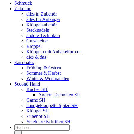
Schmuck
Zubehör
alles in Zubehör
alles für Anfänger
Klöppelzubehör
Stecknadeln
andere Techniken
Gutscheine
Klöppel
Klöppeln mit Anhäkelformen
dies & das
Saisonales
Frühling & Ostern
Sommer & Herbst
Winter & Weihnachten
Second Hand
Bücher SH
Andere Techniken SH
Garne SH
handgeklöppelte Spitze SH
Klöppel SH
Zubehör SH
Vereinszeitschriften SH
Suche
nach: