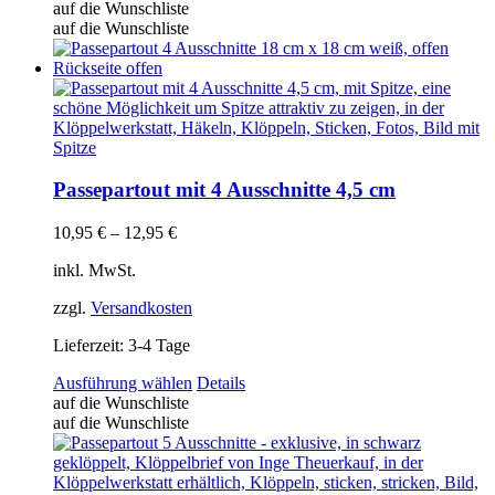
Produkt
auf die Wunschliste
weist
auf die Wunschliste
mehrere
Varianten
auf.
Die
Optionen
können
auf
der
Passepartout mit 4 Ausschnitte 4,5 cm
Produktseite
gewählt
10,95
€
–
12,95
€
werden
inkl. MwSt.
zzgl.
Versandkosten
Lieferzeit:
3-4 Tage
Dieses
Ausführung wählen
Details
Produkt
auf die Wunschliste
weist
auf die Wunschliste
mehrere
Varianten
auf.