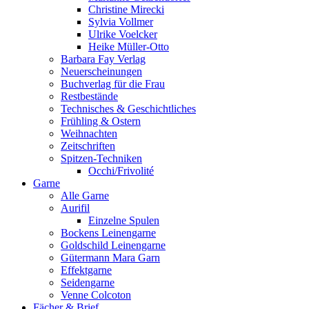
Christine Mirecki
Sylvia Vollmer
Ulrike Voelcker
Heike Müller-Otto
Barbara Fay Verlag
Neuerscheinungen
Buchverlag für die Frau
Restbestände
Technisches & Geschichtliches
Frühling & Ostern
Weihnachten
Zeitschriften
Spitzen-Techniken
Occhi/Frivolité
Garne
Alle Garne
Aurifil
Einzelne Spulen
Bockens Leinengarne
Goldschild Leinengarne
Gütermann Mara Garn
Effektgarne
Seidengarne
Venne Colcoton
Fächer & Brief