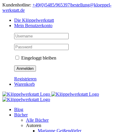
Skip
Kundenhotline:
+49(0)5485/965397
|
bestellung@kloeppel-
to
werkstatt.de
content
Die Klöppelwerkstatt
Mein Benutzerkonto
Eingeloggt bleiben
Registrieren
Warenkorb
Blog
Bücher
Alle Bücher
Autoren
Marianne Geißendörfer