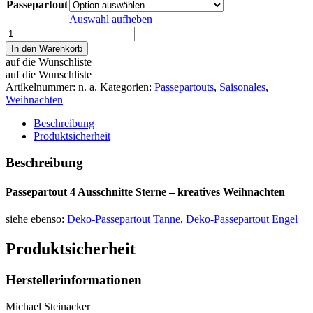
Passepartout
Auswahl aufheben
Passepartout
4
In den Warenkorb
Ausschnitte
auf die Wunschliste
Sterne
auf die Wunschliste
-
Artikelnummer:
n. a.
Kategorien:
Passepartouts
,
Saisonales
,
kreatives
Weihnachten
Weihnachten
Menge
Beschreibung
Produktsicherheit
Beschreibung
Passepartout 4 Ausschnitte Sterne – kreatives Weihnachten
siehe ebenso:
Deko-Passepartout Tanne
,
Deko-Passepartout Engel
Produktsicherheit
Herstellerinformationen
Michael Steinacker