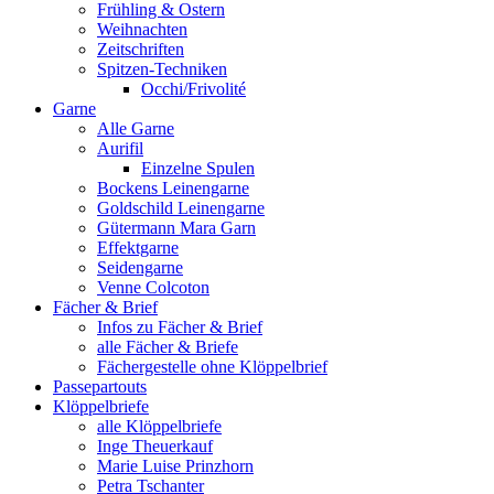
Frühling & Ostern
Weihnachten
Zeitschriften
Spitzen-Techniken
Occhi/Frivolité
Garne
Alle Garne
Aurifil
Einzelne Spulen
Bockens Leinengarne
Goldschild Leinengarne
Gütermann Mara Garn
Effektgarne
Seidengarne
Venne Colcoton
Fächer & Brief
Infos zu Fächer & Brief
alle Fächer & Briefe
Fächergestelle ohne Klöppelbrief
Passepartouts
Klöppelbriefe
alle Klöppelbriefe
Inge Theuerkauf
Marie Luise Prinzhorn
Petra Tschanter