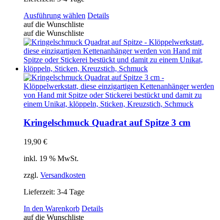
Dieses
Ausführung wählen
Details
Produkt
auf die Wunschliste
weist
auf die Wunschliste
mehrere
Varianten
auf.
Die
Optionen
können
auf
der
Produktseite
gewählt
Kringelschmuck Quadrat auf Spitze 3 cm
werden
19,90
€
inkl. 19 % MwSt.
zzgl.
Versandkosten
Lieferzeit:
3-4 Tage
In den Warenkorb
Details
auf die Wunschliste