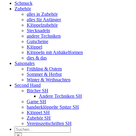
Schmuck
Zubehör
alles in Zubehör
alles für Anfänger
Klöppelzubehör
Stecknadeln
andere Techniken
Gutscheine
Klöppel
Klöppeln mit Anhäkelformen
dies & das
Saisonales
Frühling & Ostern
Sommer & Herbst
Winter & Weihnachten
Second Hand
Bücher SH
Andere Techniken SH
Garne SH
handgeklöppelte Spitze SH
Klöppel SH
Zubehör SH
Vereinszeitschriften SH
Suche
nach: