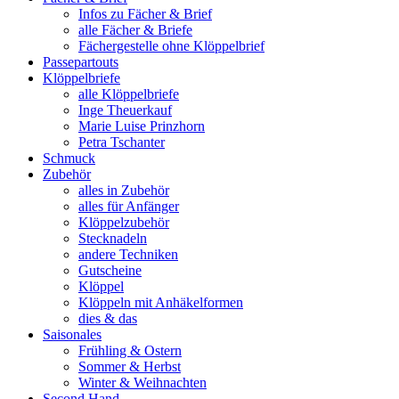
Infos zu Fächer & Brief
alle Fächer & Briefe
Fächergestelle ohne Klöppelbrief
Passepartouts
Klöppelbriefe
alle Klöppelbriefe
Inge Theuerkauf
Marie Luise Prinzhorn
Petra Tschanter
Schmuck
Zubehör
alles in Zubehör
alles für Anfänger
Klöppelzubehör
Stecknadeln
andere Techniken
Gutscheine
Klöppel
Klöppeln mit Anhäkelformen
dies & das
Saisonales
Frühling & Ostern
Sommer & Herbst
Winter & Weihnachten
Second Hand