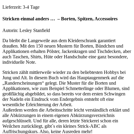
Lieferzeit:
3-4 Tage
Stricken einmal anders … – Borten, Spitzen, Accessoires
Autorin: Lesley Stanfield
Da bleibt die Langeweile aus dem Kleiderschrank garantiert
draußen. Mit den 150 neuen Mustern für Borten, Bündchen und
Applikationen erhalten Pölster, Jackenkragen und Tischdecken, aber
auch Taschen, Shirts, Hüte oder Handschuhe eine ganz besondere,
individuelle Note.
Stricken zählt mittlerweile wieder zu den beliebtesten Hobbys bei
Jung und Alt. In diesem Buch wird das Hauptaugenmerk auf die
„Randerscheinungen“ gelegt. Die Muster für die Borten und
Applikationen, wie zum Beispiel Schmetterlinge oder Blumen, sind
großflächig abgebildet, so dass bereits vor dem ersten Schwingen
der Nadeln ein Eindruck vom Endergebnis entsteht oft eine
wesentliche Erleichterung der Arbeit.
Außerdem werden die Arbeitsschritte leicht verständlich erklärt und
alle Abkürzungen in einem eigenen Abkürzungsverzeichnis
aufgeschlüsselt. Und für alle, deren letzte Strickerei schon ein
Weilchen zurückliegt, gibt´s ein kleines Strick-ABC als
Auffrischungskurs. Also, keine Ausreden mehr!