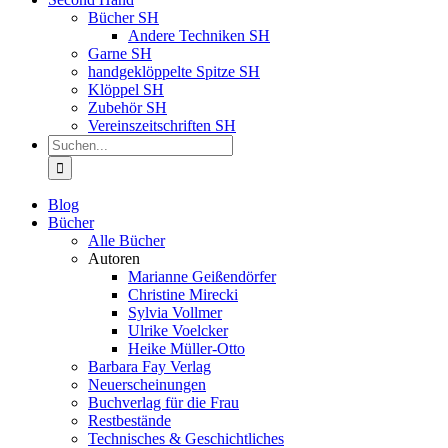
Bücher SH
Andere Techniken SH
Garne SH
handgeklöppelte Spitze SH
Klöppel SH
Zubehör SH
Vereinszeitschriften SH
Suche
nach:
Blog
Bücher
Alle Bücher
Autoren
Marianne Geißendörfer
Christine Mirecki
Sylvia Vollmer
Ulrike Voelcker
Heike Müller-Otto
Barbara Fay Verlag
Neuerscheinungen
Buchverlag für die Frau
Restbestände
Technisches & Geschichtliches