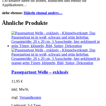
150 kreative Ideen für Borten, Bündchen und ebenso für
Applikationen…
siehe ebenso:
Häkeln einmal anders…
Ähnliche Produkte
Passepartout Welle – exklusiv
11,95
€
inkl. MwSt.
zzgl.
Versandkosten
Lieferzeit:
3-4 Tage