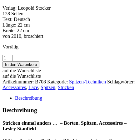
Verlag: Leopold Stocker
128 Seiten
Text: Deutsch
Länge: 22 cm
Breite: 22 cm
von 2010, broschiert
Vorrätig
Stricken
einmal
In den Warenkorb
anders...
auf die Wunschliste
-
auf die Wunschliste
Borten,
Artikelnummer:
B708
Kategorie:
Spitzen-Techniken
Schlagwörter:
Spitzen,
Accessoires
,
Lace
,
Spitzen
,
Stricken
Accessoires
-
Beschreibung
Lesley
Stanfield
Beschreibung
Menge
Stricken einmal anders … – Borten, Spitzen, Accessoires –
Lesley Stanfield