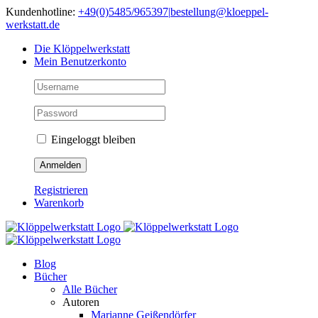
Skip
Kundenhotline:
+49(0)5485/965397
|
bestellung@kloeppel-
to
werkstatt.de
content
Die Klöppelwerkstatt
Mein Benutzerkonto
Eingeloggt bleiben
Registrieren
Warenkorb
Blog
Bücher
Alle Bücher
Autoren
Marianne Geißendörfer