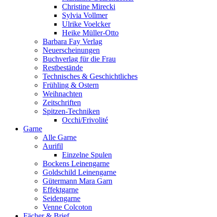
Christine Mirecki
Sylvia Vollmer
Ulrike Voelcker
Heike Müller-Otto
Barbara Fay Verlag
Neuerscheinungen
Buchverlag für die Frau
Restbestände
Technisches & Geschichtliches
Frühling & Ostern
Weihnachten
Zeitschriften
Spitzen-Techniken
Occhi/Frivolité
Garne
Alle Garne
Aurifil
Einzelne Spulen
Bockens Leinengarne
Goldschild Leinengarne
Gütermann Mara Garn
Effektgarne
Seidengarne
Venne Colcoton
Fächer & Brief