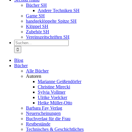
Bücher SH
Andere Techniken SH
Garne SH
handgeklöppelte Spitze SH
Klöppel SH
Zubehör SH
Vereinszeitschriften SH
Suche
nach:
Blog
Bücher
Alle Bücher
Autoren
Marianne Geißendörfer
Christine Mirecki
Sylvia Vollmer
Ulrike Voelcker
Heike Müller-Otto
Barbara Fay Verlag
Neuerscheinungen
Buchverlag für die Frau
Restbestände
Technisches & Geschichtliches