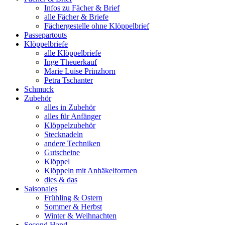
Infos zu Fächer & Brief
alle Fächer & Briefe
Fächergestelle ohne Klöppelbrief
Passepartouts
Klöppelbriefe
alle Klöppelbriefe
Inge Theuerkauf
Marie Luise Prinzhorn
Petra Tschanter
Schmuck
Zubehör
alles in Zubehör
alles für Anfänger
Klöppelzubehör
Stecknadeln
andere Techniken
Gutscheine
Klöppel
Klöppeln mit Anhäkelformen
dies & das
Saisonales
Frühling & Ostern
Sommer & Herbst
Winter & Weihnachten
Second Hand