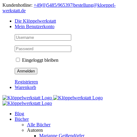
Skip
Kundenhotline:
+49(0)5485/965397
|
bestellung@kloeppel-
to
werkstatt.de
content
Die Klöppelwerkstatt
Mein Benutzerkonto
Eingeloggt bleiben
Registrieren
Warenkorb
Blog
Bücher
Alle Bücher
Autoren
Marianne Geißendörfer