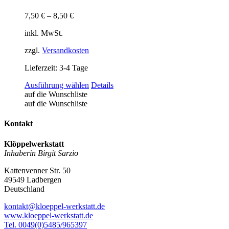
Produktseite
gewählt
7,50
€
–
8,50
€
werden
inkl. MwSt.
zzgl.
Versandkosten
Lieferzeit:
3-4 Tage
Dieses
Ausführung wählen
Details
Produkt
auf die Wunschliste
weist
auf die Wunschliste
mehrere
Varianten
Kontakt
auf.
Die
Klöppelwerkstatt
Optionen
Inhaberin Birgit Sarzio
können
auf
Kattenvenner Str. 50
der
49549 Ladbergen
Produktseite
Deutschland
gewählt
werden
kontakt@kloeppel-werkstatt.de
www.kloeppel-werkstatt.de
Tel. 0049(0)5485/965397