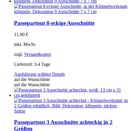
Varianten
auf.
Die
Optionen
können
Passepartout 8-eckige Ausschnitte
auf
der
11,90
€
Produktseite
gewählt
inkl. MwSt.
werden
zzgl.
Versandkosten
Lieferzeit:
3-4 Tage
Dieses
Ausführung wählen
Details
Produkt
auf die Wunschliste
weist
auf die Wunschliste
mehrere
Varianten
auf.
Die
Optionen
können
auf
Passepartout 3 Ausschnitte achteckig in 2
der
Größen