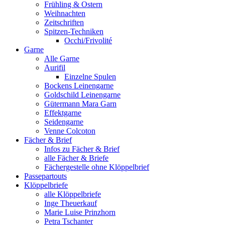
Frühling & Ostern
Weihnachten
Zeitschriften
Spitzen-Techniken
Occhi/Frivolité
Garne
Alle Garne
Aurifil
Einzelne Spulen
Bockens Leinengarne
Goldschild Leinengarne
Gütermann Mara Garn
Effektgarne
Seidengarne
Venne Colcoton
Fächer & Brief
Infos zu Fächer & Brief
alle Fächer & Briefe
Fächergestelle ohne Klöppelbrief
Passepartouts
Klöppelbriefe
alle Klöppelbriefe
Inge Theuerkauf
Marie Luise Prinzhorn
Petra Tschanter