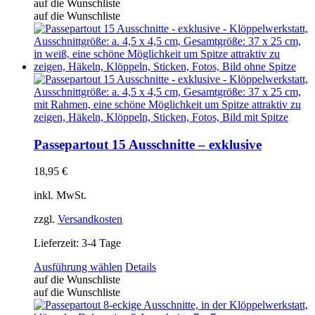
Produkt
auf die Wunschliste
weist
auf die Wunschliste
mehrere
Varianten
auf.
Die
Optionen
können
auf
der
Produktseite
gewählt
Passepartout 15 Ausschnitte – exklusive
werden
18,95
€
inkl. MwSt.
zzgl.
Versandkosten
Lieferzeit:
3-4 Tage
Dieses
Ausführung wählen
Details
Produkt
auf die Wunschliste
weist
auf die Wunschliste
mehrere