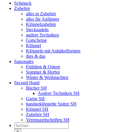
Schmuck
Zubehör
alles in Zubehör
alles für Anfänger
Klöppelzubehör
Stecknadeln
andere Techniken
Gutscheine
Klöppel
Klöppeln mit Anhäkelformen
dies & das
Saisonales
Frühling & Ostern
Sommer & Herbst
Winter & Weihnachten
Second Hand
Bücher SH
Andere Techniken SH
Garne SH
handgeklöppelte Spitze SH
Klöppel SH
Zubehör SH
Vereinszeitschriften SH
Suche
nach: