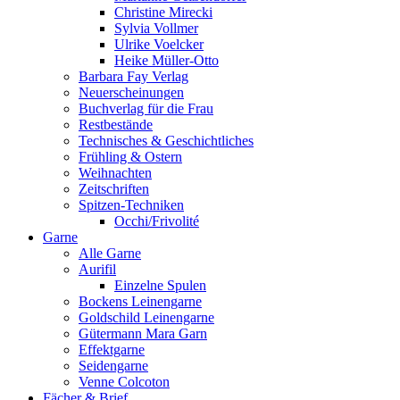
Christine Mirecki
Sylvia Vollmer
Ulrike Voelcker
Heike Müller-Otto
Barbara Fay Verlag
Neuerscheinungen
Buchverlag für die Frau
Restbestände
Technisches & Geschichtliches
Frühling & Ostern
Weihnachten
Zeitschriften
Spitzen-Techniken
Occhi/Frivolité
Garne
Alle Garne
Aurifil
Einzelne Spulen
Bockens Leinengarne
Goldschild Leinengarne
Gütermann Mara Garn
Effektgarne
Seidengarne
Venne Colcoton
Fächer & Brief